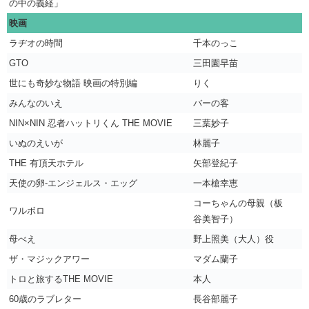
の中の義経」
映画
ラヂオの時間
千本のっこ
GTO
三田園早苗
世にも奇妙な物語 映画の特別編
りく
みんなのいえ
バーの客
NIN×NIN 忍者ハットリくん THE MOVIE
三葉妙子
いぬのえいが
林麗子
THE 有頂天ホテル
矢部登紀子
天使の卵-エンジェルス・エッグ
一本槍幸恵
コーちゃんの母親（板
ワルボロ
谷美智子）
母べえ
野上照美（大人）役
ザ・マジックアワー
マダム蘭子
トロと旅するTHE MOVIE
本人
60歳のラブレター
長谷部麗子