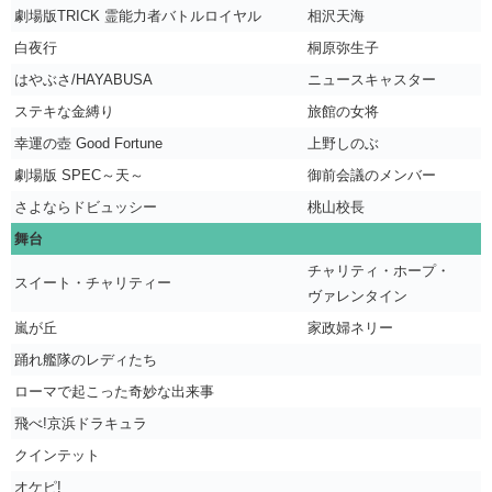
劇場版TRICK 霊能力者バトルロイヤル
相沢天海
白夜行
桐原弥生子
はやぶさ/HAYABUSA
ニュースキャスター
ステキな金縛り
旅館の女将
幸運の壺 Good Fortune
上野しのぶ
劇場版 SPEC～天～
御前会議のメンバー
さよならドビュッシー
桃山校長
舞台
チャリティ・ホープ・
スイート・チャリティー
ヴァレンタイン
嵐が丘
家政婦ネリー
踊れ艦隊のレディたち
ローマで起こった奇妙な出来事
飛べ!京浜ドラキュラ
クインテット
オケピ!