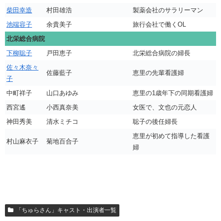
柴田幸造
村田雄浩
製薬会社のサラリーマン
池端容子
余貴美子
旅行会社で働くOL
北栄総合病院
下柳聡子
戸田恵子
北栄総合病院の婦長
佐々木奈々
佐藤藍子
恵里の先輩看護婦
子
中町祥子
山口あゆみ
恵里の1歳年下の同期看護婦
西宮遙
小西真奈美
女医で、文也の元恋人
神田秀美
清水ミチコ
聡子の後任婦長
恵里が初めて指導した看護
村山麻衣子
菊地百合子
婦
「ちゅらさん」キャスト・出演者一覧