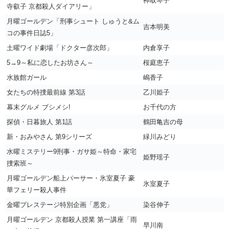
神取琴子
寺叡子 京都殺人ダイアリー」
月曜ゴールデン「刑事シュート しゅうと&ム
吉本明美
コの事件日誌5」
土曜ワイド劇場「ドクター彦次郎」
内倉享子
5→9～私に恋したお坊さん～
桜庭恵子
水族館ガール
嶋香子
女たちの特捜最前線 第3話
乙川姫子
幕末グルメ ブシメシ!
お千代の方
探偵・日暮旅人 第1話
鶴田亀吉の母
新・おみやさん 第9シリーズ
緑川みどり
水曜ミステリー9刑事・ガサ姫～特命・家宅
姫野瑶子
捜索班～
月曜ゴールデン船上パーサー・氷室夏子 豪
氷室夏子
華フェリー殺人事件
金曜プレステージ特別企画「悪党」
染谷伸子
月曜ゴールデン 京都殺人授業 第一講座「雨
早川南