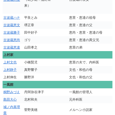
来）
古波蔵ハナ
平良とみ
恵里・恵達の祖母
古波蔵恵文
堺正章
恵里・恵達の父
古波蔵勝子
田中好子
恵尚・恵里・恵達の母
古波蔵恵尚
ゴリ
恵里・恵達の異父兄
古波蔵恵達
山田孝之
恵里の弟
上村家
上村文也
小橋賢児
恵里の夫で、内科医
上村静子
真野響子
文也・和也の母
上村伸生
勝野洋
文也・和也の父
一風館
桐野みづえ
丹阿弥谷津子
一風館の管理人
島田大心
北村和夫
元外科医
城ノ内真理
菅野美穂
メルヘン小説家
亜