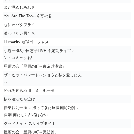
まだ見ぬしあわせ
You Are The Top～今宵の君
なにわバタフライ
歌わせたい男たち
Humanity 地球ゴージャス
小堺一機&戸田恵子LIVE 不定期ライブマ
ン・コミック君!!
星屑の会「星屑の町～東京砂漠篇」
ザ・ヒットパレード～ショウと私を愛した夫
～
恐れを知らぬ川上音二郎一座
橋を渡ったら泣け
伊東四朗一座 ～帰ってきた座長奮闘公演～
喜劇 俺たちに品格はない
グッドナイト スリイプタイト
星屑の会「星屑の町～完結篇」