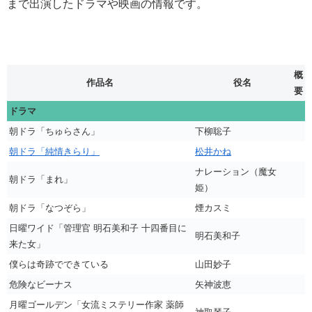
まで出演したドラマや映画の情報です。
概
作品名
役名
要
ドラマ
朝ドラ「ちゅらさん」
下柳聡子
朝ドラ「純情きらり」
松井かね
ナレーション（魔女
朝ドラ「まれ」
姫）
朝ドラ「なつぞら」
煙カスミ
日曜ワイド「管理官 明石美和子 十四番目に
明石美和子
来た女」
僕らは奇跡でできている
山田妙子
危険なビーナス
矢神波恵
月曜ゴールデン「女流ミステリー作家 薬師