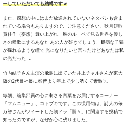
ーしていただいても結構ですｗ
また、感想の中にはまだ放送されていないネタバレも含ま
れている場合もありますので、ご注意ください。秋月短歌
賞佳作（妄想）舞い上がれ、胸のルーペで見る世界を優し
さの種歌にするあなた あの人が好きでしょう、臆病な子猫
が揺れるような瞳で 光になりたいと言ったけどあなたは私
の光だった …
竹内結子さん主演の飛鳥に出ていた井上チャルさんが東大
阪の2代目社長に😃昔より年上で少し渋くて素敵✨。
毎朝、編集部員の心に刺さる言葉をお届けするコーナー
「フムニュー」、コトブキです。この慣用句は、詩人の俵
万智さんがツイートした朝ドラ「騰々」に関連する投稿で
知ったのですが、なぜか心に残りました。