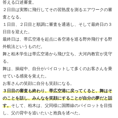
答える口述審査。
２日目は実際に飛行してその習熟度を測るエアワークの審
査となる。
１日目、２日目と順調に審査を通過し、そして最終日の３
日目を迎えた。
最終日は、帯広空港を起点に各空港を巡る野外飛行する野
外航法というものだ。
舞と柏木学生は帯広空港から飛び立ち、大河内教官が見守
る。
舞は、操縦中、自分がパイロットして多くのお客さんを乗
せている感覚を覚えた。
お客さんの笑顔に自分も笑顔になる。
３日目の審査も終わり、帯広空港に戻ってくると、舞はそ
のことを話し、みんなを笑顔にすることが自分の夢だと話
す。
そして、柏木は、父同様に国際線のパイロットを目指
し、父の背中を追いたいと抱負を述べた。