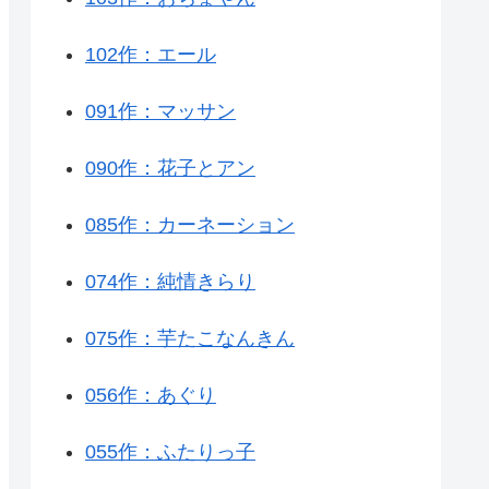
102作：エール
091作：マッサン
090作：花子とアン
085作：カーネーション
074作：純情きらり
075作：芋たこなんきん
056作：あぐり
055作：ふたりっ子