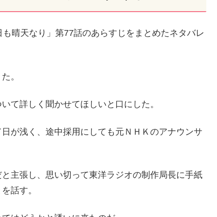
日も晴天なり」第77話のあらすじをまとめたネタバレ
きた。
ついて詳しく聞かせてほしいと口にした。
て日が浅く、途中採用にしても元ＮＨＫのアナウンサ
。
だと主張し、思い切って東洋ラジオの制作局長に手紙
とを話す。