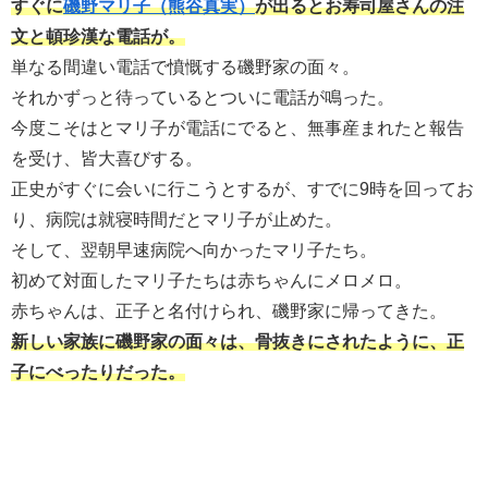
すぐに
磯野マリ子（熊谷真実）
が出るとお寿司屋さんの注
文と頓珍漢な電話が。
単なる間違い電話で憤慨する磯野家の面々。
それかずっと待っているとついに電話が鳴った。
今度こそはとマリ子が電話にでると、無事産まれたと報告
を受け、皆大喜びする。
正史がすぐに会いに行こうとするが、すでに9時を回ってお
り、病院は就寝時間だとマリ子が止めた。
そして、翌朝早速病院へ向かったマリ子たち。
初めて対面したマリ子たちは赤ちゃんにメロメロ。
赤ちゃんは、正子と名付けられ、磯野家に帰ってきた。
新しい家族に磯野家の面々は、骨抜きにされたように、正
子にべったりだった。