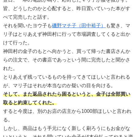
皆、どうしたのかと心配すると、昨日置いていった本がす
べて完売したと話す。
それを聞いたヨウ子も
磯野マチ子（田中裕子）
も驚き、マ
リ子はとりあえず神田村に行って市場調査してくると出か
けて行った。
神田村の金子のもとへ向かうと、買って帰った書店さんか
らの注文で、その書店であっという間に完売したと聞かさ
れた。
とりあえず残っているものを持ってきてほしいと言われる
が、マリ子はそれが本当なのか疑いの目を向ける。
そして、また返品されたら困るというと、金子は全部買い
取ると約束してくれた。
すると今度は、別のお店の店主から1000部ほしいと言われ
る。
しかし、商品はもう手元になく新しく刷ろうにもお金がな
いというと、それを聞いていた金子が4本分払ってやると資