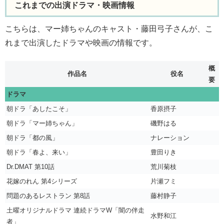
これまでの出演ドラマ・映画情報
こちらは、マー姉ちゃんのキャスト・藤田弓子さんが、こ
れまで出演したドラマや映画の情報です。
概
作品名
役名
要
ドラマ
朝ドラ「あしたこそ」
香原摂子
朝ドラ「マー姉ちゃん」
磯野はる
朝ドラ「都の風」
ナレーション
朝ドラ「春よ、来い」
豊田りき
Dr.DMAT 第10話
荒川菊枝
花嫁のれん 第4シリーズ
片瀬フミ
問題のあるレストラン 第8話
藤村静子
土曜オリジナルドラマ 連続ドラマW「闇の伴走
水野和江
者」