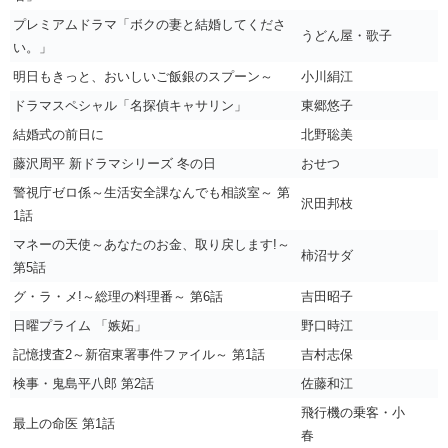
プレミアムドラマ「ボクの妻と結婚してくださ
うどん屋・歌子
い。」
明日もきっと、おいしいご飯銀のスプーン～
小川絹江
ドラマスペシャル「名探偵キャサリン」
東郷悠子
結婚式の前日に
北野聡美
藤沢周平 新ドラマシリーズ 冬の日
おせつ
警視庁ゼロ係～生活安全課なんでも相談室～ 第
沢田邦枝
1話
マネーの天使～あなたのお金、取り戻します!～
柿沼サダ
第5話
グ・ラ・メ!～総理の料理番～ 第6話
吉田昭子
日曜プライム 「嫉妬」
野口時江
記憶捜査2～新宿東署事件ファイル～ 第1話
吉村志保
検事・鬼島平八郎 第2話
佐藤和江
飛行機の乗客・小
最上の命医 第1話
春