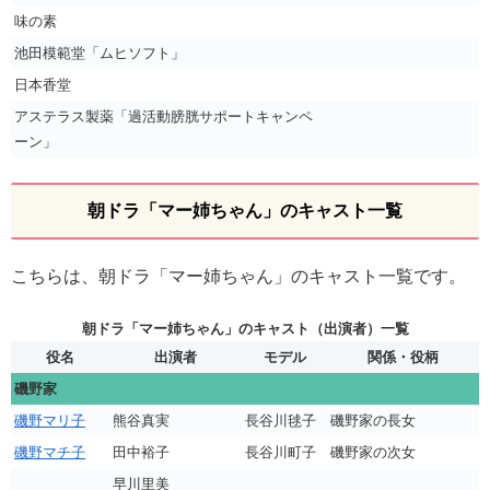
味の素
池田模範堂「ムヒソフト」
日本香堂
アステラス製薬「過活動膀胱サポートキャンペ
ーン」
朝ドラ「マー姉ちゃん」のキャスト一覧
こちらは、朝ドラ「マー姉ちゃん」のキャスト一覧です。
朝ドラ「マー姉ちゃん」のキャスト（出演者）一覧
役名
出演者
モデル
関係・役柄
磯野家
磯野マリ子
熊谷真実
長谷川毬子
磯野家の長女
磯野マチ子
田中裕子
長谷川町子
磯野家の次女
早川里美