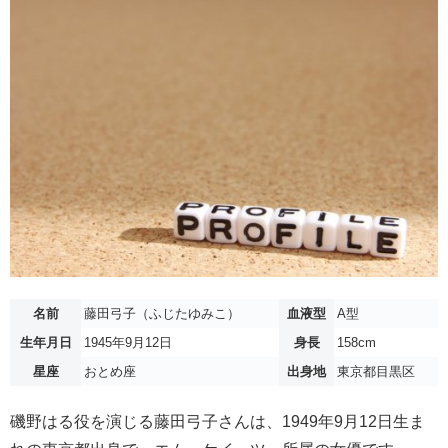
名前
藤田弓子（ふじたゆみこ）
血液型
A型
生年月日
1945年9月12日
身長
158cm
星座
おとめ座
出身地
東京都目黒区
磯野はる役を演じる藤田弓子さんは、1949年9月12日生ま