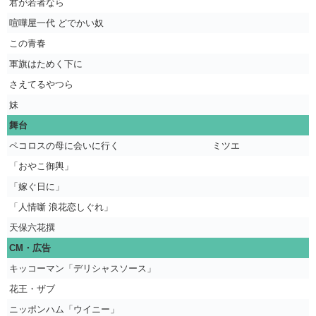
君が若者なら
喧嘩屋一代 どでかい奴
この青春
軍旗はためく下に
さえてるやつら
妹
舞台
ペコロスの母に会いに行く
ミツエ
「おやこ御輿」
「嫁ぐ日に」
「人情噺 浪花恋しぐれ」
天保六花撰
CM・広告
キッコーマン「デリシャスソース」
花王・ザブ
ニッポンハム「ウイニー」