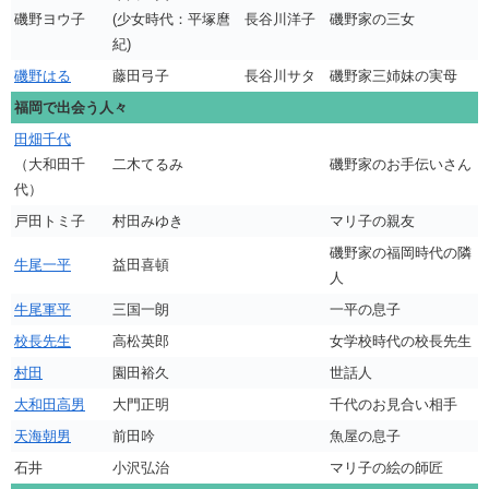
磯野ヨウ子
(少女時代：平塚麿
長谷川洋子
磯野家の三女
紀)
磯野はる
藤田弓子
長谷川サタ
磯野家三姉妹の実母
福岡で出会う人々
田畑千代
（大和田千
二木てるみ
磯野家のお手伝いさん
代）
戸田トミ子
村田みゆき
マリ子の親友
磯野家の福岡時代の隣
牛尾一平
益田喜頓
人
牛尾軍平
三国一朗
一平の息子
校長先生
高松英郎
女学校時代の校長先生
村田
園田裕久
世話人
大和田高男
大門正明
千代のお見合い相手
天海朝男
前田吟
魚屋の息子
石井
小沢弘治
マリ子の絵の師匠