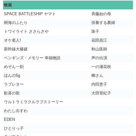
映画
SPACE BATTLESHIP ヤマト
斉藤始の母
樹海のふたり
供養する農婦
トワイライト ささらさや
珠子
オケ老人!
花田昌江
新幹線大爆破
秋山医師
ペンギンズ・メモリー 幸福物語
声の出演
めぞん一刻
一の瀬花枝
ほんの5g
柳さん
ラブレター
内田恵子
歓喜の歌
大田登紀子
ウルトラミラクルラブストーリー
わたし出すわ
EDEN
ひとりっ子