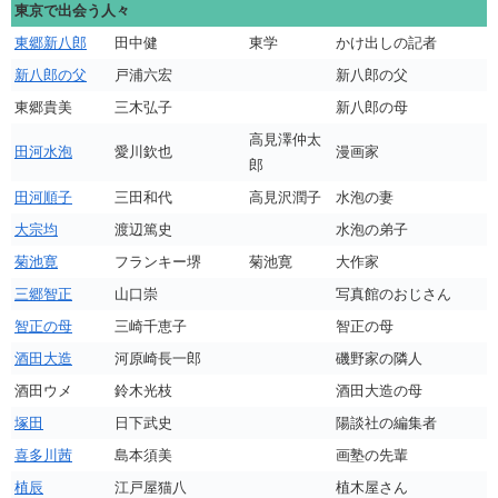
東京で出会う人々
東郷新八郎
田中健
東学
かけ出しの記者
新八郎の父
戸浦六宏
新八郎の父
東郷貴美
三木弘子
新八郎の母
高見澤仲太
田河水泡
愛川欽也
漫画家
郎
田河順子
三田和代
高見沢潤子
水泡の妻
大宗均
渡辺篤史
水泡の弟子
菊池寛
フランキー堺
菊池寛
大作家
三郷智正
山口崇
写真館のおじさん
智正の母
三崎千恵子
智正の母
酒田大造
河原崎長一郎
磯野家の隣人
酒田ウメ
鈴木光枝
酒田大造の母
塚田
日下武史
陽談社の編集者
喜多川茜
島本須美
画塾の先輩
植辰
江戸屋猫八
植木屋さん