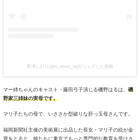
野澤しおり(@n_shiori_ta)がシェアした投稿
マー姉ちゃんのキャスト・藤田弓子演じる磯野はるは、
磯
野家三姉妹の実母です。
マリ子たちの母で、いささか型破りな肝っ玉母さんです。
福岡新聞社主催の美術展に出品した長女・マリ子の絵が金
賞をとると、娘たちに東京でもっと専門的な教育を受けさ