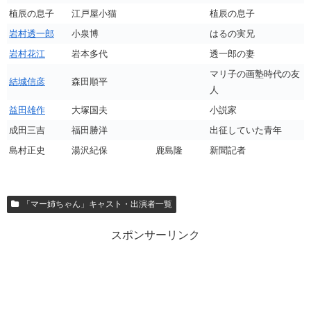
植辰の息子
江戸屋小猫
植辰の息子
岩村透一郎
小泉博
はるの実兄
岩村花江
岩本多代
透一郎の妻
マリ子の画塾時代の友
結城信彦
森田順平
人
益田雄作
大塚国夫
小説家
成田三吉
福田勝洋
出征していた青年
島村正史
湯沢紀保
鹿島隆
新聞記者
「マー姉ちゃん」キャスト・出演者一覧
スポンサーリンク