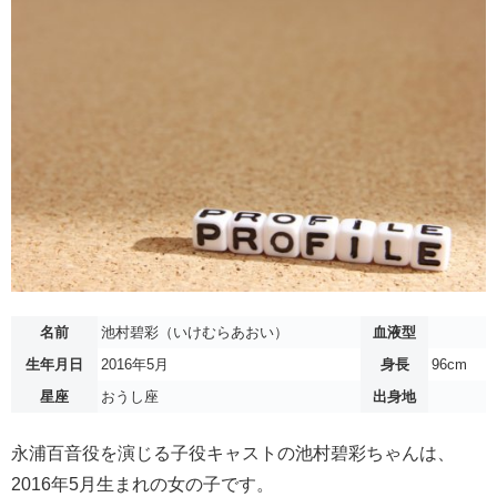
名前
池村碧彩（いけむらあおい）
血液型
生年月日
2016年5月
身長
96cm
星座
おうし座
出身地
永浦百音役を演じる子役キャストの池村碧彩ちゃんは、
2016年5月生まれの女の子です。