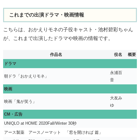
これまでの出演ドラマ・映画情報
こちらは、おかえりモネの子役キャスト・池村碧彩ちゃん
が、これまで出演したドラマや映画の情報です。
作品名
役名
概要
ドラマ
永浦百
朝ドラ「おかえりモネ」
音
映画
大友み
映画「鬼が笑う」
ゆ
CM・広告
UNIQLO at HOME 2020Fall/Winter 30秒
アース製薬 アースノーマット 「窓を開ければ 篇」