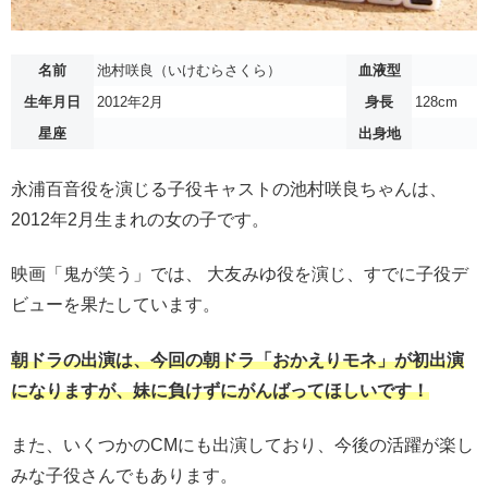
名前
池村咲良（いけむらさくら）
血液型
生年月日
2012年2月
身長
128cm
星座
出身地
永浦百音役を演じる子役キャストの池村咲良ちゃんは、
2012年2月生まれの女の子です。
映画「鬼が笑う」では、 大友みゆ役を演じ、すでに子役デ
ビューを果たしています。
朝ドラの出演は、今回の朝ドラ「おかえりモネ」が初出演
になりますが、妹に負けずにがんばってほしいです！
また、いくつかのCMにも出演しており、今後の活躍が楽し
みな子役さんでもあります。