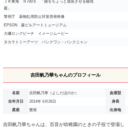
ＪＲ東海 Ｎ700Ｓ 「娘をちょっと成長させる秘境
篇」
警視庁 薬物乱用防止対策啓発映像
EPSON 森ビルアートミュージアム
大磯ロングビーチ イメージムービー
タカラトミーアーツ バンクワン・バンクニャン
吉田帆乃華ちゃんのプロフィール
名前
吉田帆乃華（よしだほのか）
血液型
生年月日
2014年 6月26日
身長
星座
蟹座
出身地
吉田帆乃華ちゃんは、百音が幼稚園のときの子役で登場し