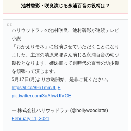
池村碧彩・咲良演じる永浦百音の役柄は？
ハリウッドラテの池村咲良、池村碧彩が連続テレビ
小説
「おかえりモネ」に出演させていただくことになり
ました。主演の清原果耶さん演じる永浦百音の幼少
期役となります。姉妹揃って別時代の百音の幼少期
を頑張って演じます。
5月17日(月)より放送開始、是非ご覧ください。
https://t.co/8HiTmmJLjF
pic.twitter.com/3uAhwUlVGE
— 株式会社ハリウッドラテ (@hollywoodlatte)
February 11, 2021