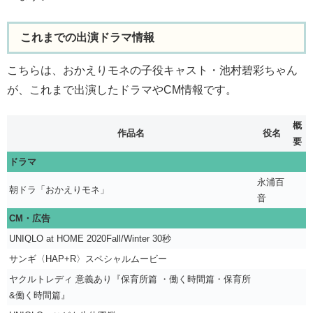
これまでの出演ドラマ情報
こちらは、おかえりモネの子役キャスト・池村碧彩ちゃん
が、これまで出演したドラマやCM情報です。
概
作品名
役名
要
ドラマ
永浦百
朝ドラ「おかえりモネ」
音
CM・広告
UNIQLO at HOME 2020Fall/Winter 30秒
サンギ〈HAP+R〉スペシャルムービー
ヤクルトレディ 意義あり『保育所篇 ・働く時間篇・保育所
&働く時間篇』