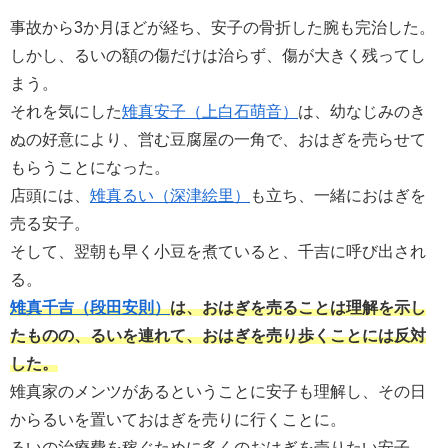
事故から3か月ほどが経ち、安子の骨折した腕も完治した。
しかし、るいの額の傷だけは治らず、傷が大きく残ってし
まう。
それを気にした
雉真安子（上白石萌音）
は、幼なじみのき
ぬの好意により、営む豆腐屋の一角で、おはぎを売らせて
もらうことになった。
店頭には、
雉真るい（深津絵里）
も立ち、一緒におはぎを
売る安子。
そして、翌朝も早く小豆を煮ていると、千吉に呼び出され
る。
雉真千吉（段田安則）
は、おはぎを売ることは理解を示し
たものの、るいを連れて、おはぎを売り歩くことには反対
した。
雉真家のメンツがあるということに安子も理解し、その日
からるいを置いておはぎを売りに行くことに。
るいの治療費を稼ぐために多くのおはぎを売りたい安子