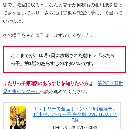
皆で、教室に戻ると、なんと香子が何枚もの画用紙を使っ
て夢を書いており、さらには黒板や教室の壁にまで書いて
いたのだ。
その様子をみた麗子は、はずかしくなった。
ここまでが、10月7日に放送された朝ドラ「ふたり
っ子」第1話のあらすじのネタバレです。
ふたりっ子第2話のあらすじを知りたい方
は、
第2話『新世
界将棋センター』
へ読み進めてください。
エントリーで全品ポイント10倍連続テレ
ビ小説 ふたりっ子 完全版 DVD-BOX1 全
7枚
NHKスクエア DVD・CD館