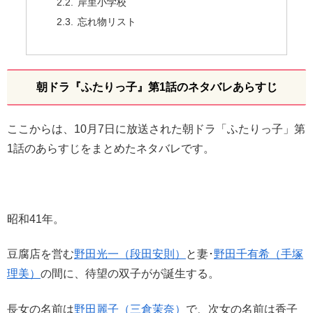
岸里小学校
忘れ物リスト
朝ドラ『ふたりっ子』第1話のネタバレあらすじ
ここからは、10月7日に放送された朝ドラ「ふたりっ子」第
1話のあらすじをまとめたネタバレです。
昭和41年。
豆腐店を営む
野田光一（段田安則）
と妻･
野田千有希（手塚
理美）
の間に、待望の双子がが誕生する。
長女の名前は
野田麗子（三倉茉奈）
で、次女の名前は香子