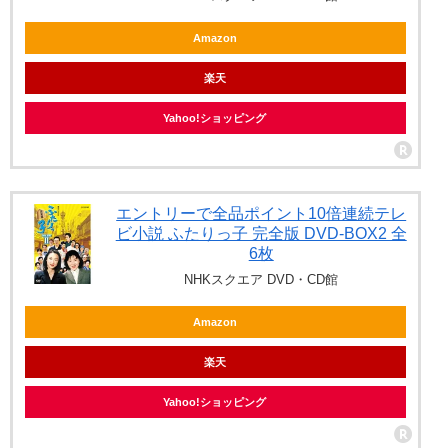
Amazon
楽天
Yahoo!ショッピング
エントリーで全品ポイント10倍連続テレ
ビ小説 ふたりっ子 完全版 DVD-BOX2 全
6枚
NHKスクエア DVD・CD館
Amazon
楽天
Yahoo!ショッピング