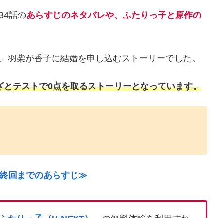
34話の
あらすじのネタバレや、ふたりっ子と原作の
は、羽柴が香子に結婚を申し込むストーリーでした。
ざとテストで0点を取るストーリーとなっています。
終回までのあらすじ≫