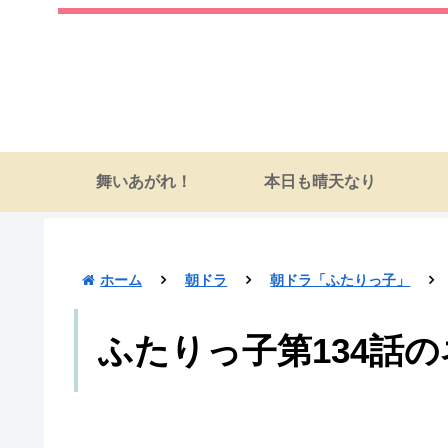
舞いあがれ！
本日も晴天なり
ホーム
朝ドラ
朝ドラ「ふたりっ子」
ふたりっ子第134話