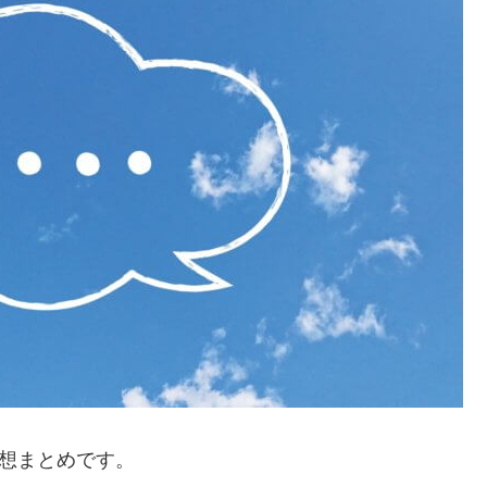
感想まとめです。