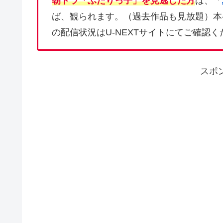
朝ドラ「ふたりっ子」を見逃した方
は、「
ば、観られます。（過去作品も見放題）本ペ
の配信状況はU-NEXTサイトにてご確認く
スポ