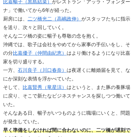
比嘉暢子（黒島結菜）
がレストラン「アッラ・フォンター
ナ」で働いてから6年が経った。
厨房には、
二ツ橋光二（高嶋政伸）
がスタッフたちに指示
を送り、次々と回していく。
そんな二ツ橋の姿に暢子も尊敬の念を抱く。
沖縄では、歌子は会社をやめてから家事の手伝いをし、そ
の分
比嘉優子（仲間由紀恵）
はより働けるようになり比嘉
家を切り盛りする。
一方、
石川良子（川口春奈）
は夜遅くに離婚届を見て、な
にか深刻な表情を浮かべていた。
そして、
比嘉賢秀（竜星涼）
はというと、また豚の養豚場
に戻り、そこで新たなビジネスチャンスを探しつつ働いて
いた。
そんなある日、暢子がいつものように職場にいくと、問題
が発生していた。
早く準備をしなければ間に合わないのに、二ツ橋が遅刻で