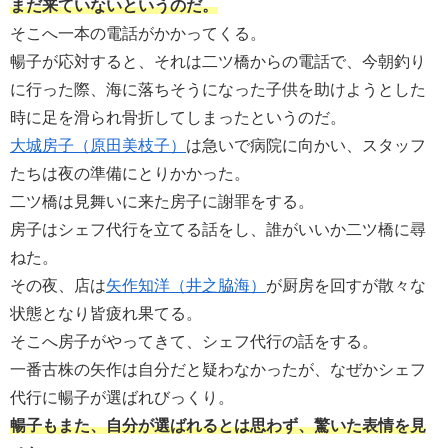
まだ来ていないというのだ。
そこへ一本の電話がかかってくる。
暢子が応対すると、それは二ツ橋からの電話で、今朝釣り
に行った際、海に落ちそうになった子供を助けようとした
時に足を滑られ骨折してしまったというのだ。
大城房子（原田美枝子）
は急いで病院に向かい、スタッフ
たちは夜の準備にとりかかった。
二ツ橋は見舞いに来た房子に謝罪をする。
房子はシェフ代行を立てる話をし、誰がいいか二ツ橋に尋
ねた。
その夜、店は
矢作知洋（井之脇海）
が厨房を回すが散々な
状態となり皆疲れ果てる。
そこへ房子がやってきて、シェフ代行の話をする。
一番古株の矢作は自分だと疑わなかったが、なぜかシェフ
代行に暢子が選ばれびっくり。
暢子もまた、自分が選ばれるとは思わず、驚いた表情を見