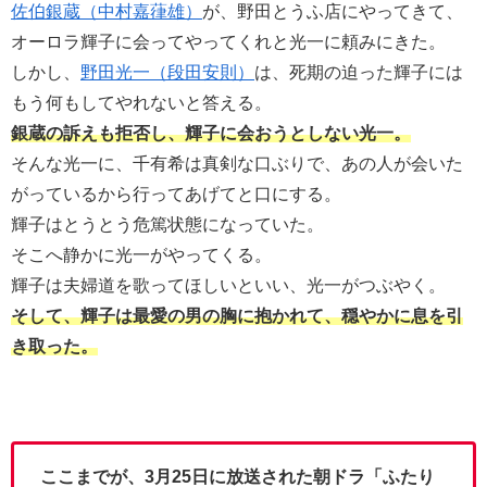
佐伯銀蔵（中村嘉葎雄）
が、野田とうふ店にやってきて、
オーロラ輝子に会ってやってくれと光一に頼みにきた。
しかし、
野田光一（段田安則）
は、死期の迫った輝子には
もう何もしてやれないと答える。
銀蔵の訴えも拒否し、輝子に会おうとしない光一。
そんな光一に、千有希は真剣な口ぶりで、あの人が会いた
がっているから行ってあげてと口にする。
輝子はとうとう危篤状態になっていた。
そこへ静かに光一がやってくる。
輝子は夫婦道を歌ってほしいといい、光一がつぶやく。
そして、輝子は最愛の男の胸に抱かれて、穏やかに息を引
き取った。
ここまでが、3月25日に放送された朝ドラ「ふたり