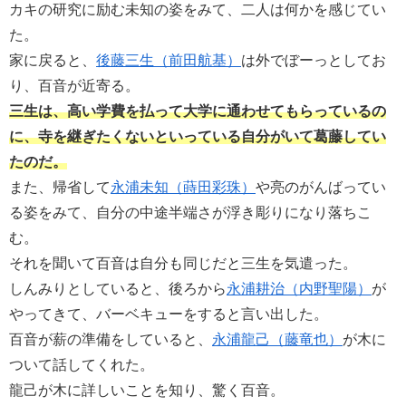
カキの研究に励む未知の姿をみて、二人は何かを感じてい
た。
家に戻ると、
後藤三生（前田航基）
は外でぼーっとしてお
り、百音が近寄る。
三生は、高い学費を払って大学に通わせてもらっているの
に、寺を継ぎたくないといっている自分がいて葛藤してい
たのだ。
また、帰省して
永浦未知（蒔田彩珠）
や亮のがんばってい
る姿をみて、自分の中途半端さが浮き彫りになり落ちこ
む。
それを聞いて百音は自分も同じだと三生を気遣った。
しんみりとしていると、後ろから
永浦耕治（内野聖陽）
が
やってきて、バーベキューをすると言い出した。
百音が薪の準備をしていると、
永浦龍己（藤竜也）
が木に
ついて話してくれた。
龍己が木に詳しいことを知り、驚く百音。