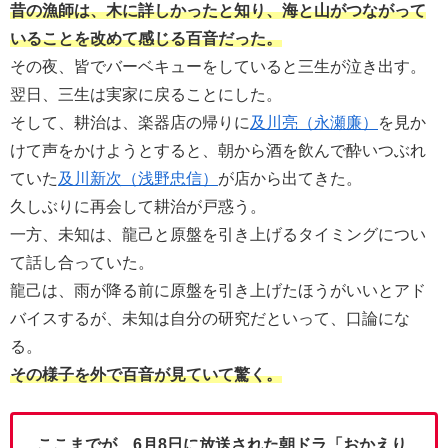
昔の漁師は、木に詳しかったと知り、海と山がつながって
いることを改めて感じる百音だった。
その夜、皆でバーベキューをしていると三生が泣き出す。
翌日、三生は実家に戻ることにした。
そして、耕治は、楽器店の帰りに
及川亮（永瀬廉）
を見か
けて声をかけようとすると、朝から酒を飲んで酔いつぶれ
ていた
及川新次（浅野忠信）
が店から出てきた。
久しぶりに再会して耕治が戸惑う。
一方、未知は、龍己と原盤を引き上げるタイミングについ
て話し合っていた。
龍己は、雨が降る前に原盤を引き上げたほうがいいとアド
バイスするが、未知は自分の研究だといって、口論にな
る。
その様子を外で百音が見ていて驚く。
ここまでが、6月8日に放送された朝ドラ「おかえり