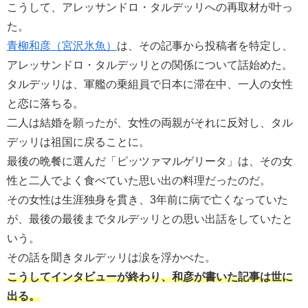
こうして、アレッサンドロ・タルデッリへの再取材が叶っ
た。
青柳和彦（宮沢氷魚）
は、その記事から投稿者を特定し、
アレッサンドロ・タルデッリとの関係について話始めた。
タルデッリは、軍艦の乗組員で日本に滞在中、一人の女性
と恋に落ちる。
二人は結婚を願ったが、女性の両親がそれに反対し、タル
デッリは祖国に戻ることに。
最後の晩餐に選んだ「ピッツァマルゲリータ」は、その女
性と二人でよく食べていた思い出の料理だったのだ。
その女性は生涯独身を貫き、3年前に病で亡くなっていた
が、最後の最後までタルデッリとの思い出話をしていたと
いう。
その話を聞きタルデッリは涙を浮かべた。
こうしてインタビューが終わり、和彦が書いた記事は世に
出る。