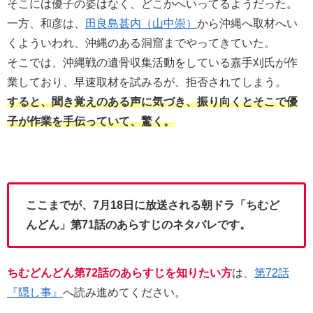
そこには優子の姿はなく、どこかへいってるようだった。
一方、和彦は、
田良島甚内（山中崇）
から沖縄へ取材へい
くよういわれ、沖縄のある洞窟までやってきていた。
そこでは、沖縄戦の遺骨収集活動をしている嘉手刈氏が作
業しており、早速取材を試みるが、拒否されてしまう。
すると、聞き覚えのある声に気づき、振り向くとそこで優
子が作業を手伝っていて、驚く。
ここまでが、7月18日に放送される朝ドラ「ちむど
んどん」第71話のあらすじのネタバレです。
ちむどんどん第72話のあらすじを知りたい方
は、
第72話
『隠し事』
へ読み進めてください。