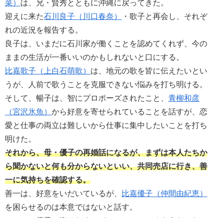
菜）
は、兄・賢秀とともに沖縄に戻ってきた。
迎えに来た
石川良子（川口春奈）
・歌子と再会し、それぞ
れの近況を報告する。
良子は、いまだに石川家が働くことを認めてくれず、今の
ままの生活が一番いいのかもしれないと口にする。
比嘉歌子（上白石萌歌）
は、地元の歌を皆に伝えたいとい
うが、人前で歌うことを克服できない悩みを打ち明ける。
そして、暢子は、智にプロポーズされたこと、
青柳和彦
（宮沢氷魚）
から好意を寄せられていることを話すが、恋
愛と仕事の両立は難しいから仕事に集中したいことを打ち
明けた。
それから、母・優子の再婚話になるが、まずは本人たちか
ら聞かないと何も分からないといい、共同売店に行き、善
一に気持ちを確認する。
善一は、好意をいだいているが、
比嘉優子（仲間由紀恵）
を困らせるのは本意ではないと話す。