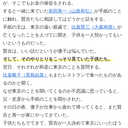
が、そこでもお金の催促をされる。
すると一緒に来ていた
前田善一（山路和弘）
が手紙のこと
に触れ、賢吉たちに相談してはどうかと話をする。
手紙の主は、東京の遠い親戚で、
比嘉賢三（大森南朋）
が
亡くなったことを人づてに聞き、子供を一人預かってもい
いというものだった。
賢吉は、いい話だというが優子は悩んでいた。
そして、そのやりとりをこっそり見ていた子供たち。
翌日、それぞれが和彦に東京のことを質問する。
比嘉暢子（黒島結菜）
もまたレストランで食べたものがあ
るのかと聞く。
なぜ東京のことを聞いてくるのか不思議に思っていると、
父・史彦から手紙のことを聞かされた。
その日の夜、優子が仕事から疲れて帰ってくると、また賢
吉と善一が家にやってきていた。
子供たちもでてきて、賢吉が一人決めて東京にいったほう