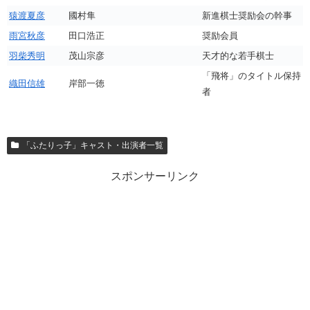
猿渡夏彦
國村隼
新進棋士奨励会の幹事
雨宮秋彦
田口浩正
奨励会員
羽柴秀明
茂山宗彦
天才的な若手棋士
「飛将」のタイトル保持
織田信雄
岸部一徳
者
「ふたりっ子」キャスト・出演者一覧
スポンサーリンク