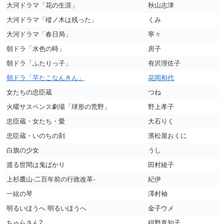
大河ドラマ「花の生涯」
秋山志津
大河ドラマ「樅ノ木は残った」
くみ
大河ドラマ「春日局」
寧々
朝ドラ「水色の時」
房子
朝ドラ「ふたりっ子」
有沢理佐子
朝ドラ「芋たこなんきん」
花岡和代
女たちの忠臣蔵
つね
火曜サスペンス劇場「球形の荒野」
野上孝子
忠臣蔵・女たち・愛
大石りく
忠臣蔵・いのちの刻
濱松屋おくに
白旗の少女
うし
渡る世間は鬼ばかり
田村綾子
上杉鷹山-二百年前の行政改革-
紀伊
一絃の琴
澤村袖
明るいほうへ 明るいほうへ
金子ウメ
ちゅらさん2
紺野真知子