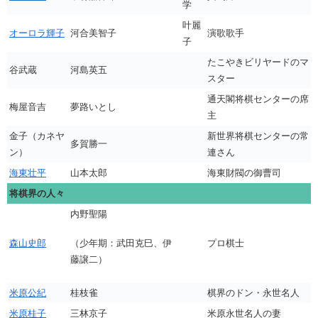
学
叶麗
オーロラ輝子
河合美智子
演歌歌手
子
たこやきビリヤードのマ
谷武蔵
河島英五
スター
通天閣将棋センターの席
梅屋音吉
夢路いとし
主
金子（カネヤ
新世界将棋センターの常
多賀勝一
ン）
連さん
海東壮平
山本太郎
海東財閥の御曹司
将棋界の人々
内野聖陽
（少年期：武田克巳、伊
森山史郎
プロ棋士
藤譲二）
米原公紀
桂枝雀
棋界のドン・永世名人
米原桂子
三林京子
米原永世名人の妻