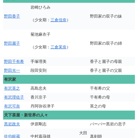
岩崎ひろみ
野田香子
野田家の双子の妹
（少女期：
三倉佳奈
）
菊池麻衣子
野田麗子
野田家の双子の姉
（少女期：
三倉茉奈
）
野田千有希
手塚理美
香子と麗子の母親
野田光一
段田安則
香子と麗子の父親
有沢家
有沢英之
高島忠夫
千有希の父
有沢理佐子
香川京子
千有希の母
有沢可奈
丹阿弥谷津子
英之の母
天下茶屋・新世界の人々
黒岩政夫
伊原剛志
バーバー黒岩の息子
大田
佐伯銀蔵
中村嘉葎雄
真剣師