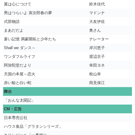
翼は心につけて
鈴木佳代
男はつらいよ 寅次郎春の夢
マドンナ
式部物語
大友伊佐
まあだだよ
奥さん
蒼い記憶 満蒙開拓と少年たち
ナレーター
Shall we ダンス～
岸川恵子
ワンダフルライフ
渡辺京子
阿弥陀堂だより
幸田ヨネ
天国の本屋～恋火
桧山幸
赤い鯨と白い蛇
雨見保江
舞台
「おんな太閤記」
CM・広告
日本専売公社
ハウス食品「グラタンシリーズ」