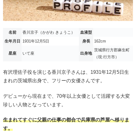
名前
香川京子（かがわ きょうこ）
血液型
生年月日
1931年12月5日
身長
162cm
茨城県行方郡麻生町
星座
いて座
出身地
（現:行方市）
有沢理佐子役を演じる香川京子さんは、1931年12月5日生
まれの茨城県出身で、フリーの女優さんです。
デビューから現在まで、70年以上女優として活躍する大変
珍しい人物となっています。
生まれてすぐに父親の仕事の都合で兵庫県の芦屋へ移りま
す。