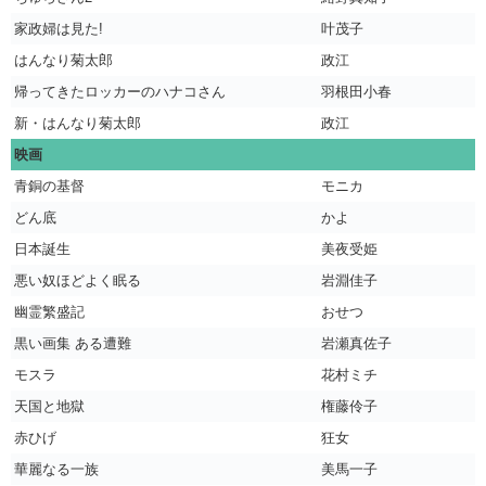
家政婦は見た!
叶茂子
はんなり菊太郎
政江
帰ってきたロッカーのハナコさん
羽根田小春
新・はんなり菊太郎
政江
映画
青銅の基督
モニカ
どん底
かよ
日本誕生
美夜受姫
悪い奴ほどよく眠る
岩淵佳子
幽霊繁盛記
おせつ
黒い画集 ある遭難
岩瀬真佐子
モスラ
花村ミチ
天国と地獄
権藤伶子
赤ひげ
狂女
華麗なる一族
美馬一子