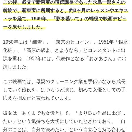
この後、叔父で新東宝の喧伝課長であった永島一郎さんの
斡旋で、新東宝に所属すると、約3ヶ月のレッスンやエキス
トラを経て、1949年、「影を慕いて」の端役で映画デビュ
ーを果たしました。
1950年には「細雪」、「東京のヒロイン」、1951年「銀座
化粧」、「高原の駅よ、さようなら」とコンスタントに出
演を重ね、1952年には、代表作となる「おかあさん」に出
演しました。
この映画では、母親のクリーニング業を手伝いながら成長
していく娘役を、はつらつと演じ、初めて女優としての手
応えを掴んだと言われています。
彼女は、あくまでも女優として、「より良い作品に出演し
たい」という気持ちを大切にしていたとされており、「自
分のことは、自分で決めたい」という自立心も持ち合わせ