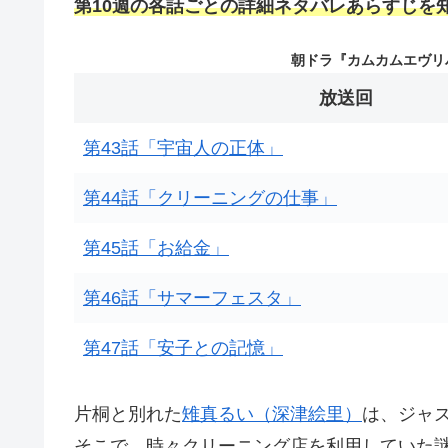
第10週の各話ごとの詳細ネタバレあらすじを
朝ドラ『カムカムエヴリ
放送回
第43話「宇宙人の正体」
第44話「クリーニングの仕事」
第45話「お給金」
第46話「サマーフェスタ」
第47話「安子との記憶」
片桐と別れた
雉真るい（深津絵里）
は、ジャ
そこで、時々クリーニング店を利用していた