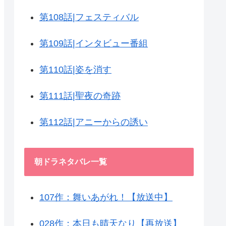
第108話|フェスティバル
第109話|インタビュー番組
第110話|姿を消す
第111話|聖夜の奇跡
第112話|アニーからの誘い
朝ドラネタバレ一覧
107作：舞いあがれ！【放送中】
028作：本日も晴天なり【再放送】