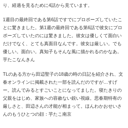
り、経過を見るために4話から見ています。
1週目の最終回である第6話ですでにプロポーズしていたこ
とに驚きました。第1週の最終回である第6話で彼女にプロ
ポーズしていたのには驚きました。彼女は優しくて面白い
だけでなく、とても真面目なんです。彼女は厳しい。でも
優しい。面白い。真知子もそんな風に描かれるのかなあ。
芋たこなんきん
TLのある方から田辺聖子の18歳の時の日記を紹介され、文
春オンラインに掲載された一部を読んだのですが…すげ
ー。読んでみるとすごいことになってました。寝たきりの
父親をはじめ、家族への容赦ない鋭い視線。思春期特有の
厳しさと、田辺さんの才能が相まって。ほんわかおせいさ
んのもうひとつの顔：芋たこ南京