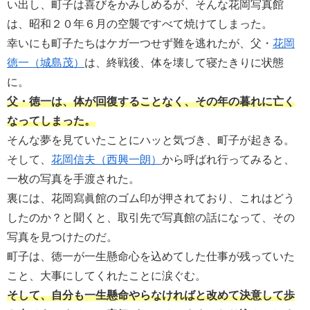
い出し、町子は喜びをかみしめるが、そんな花岡写真館
は、昭和２０年６月の空襲ですべて焼けてしまった。
幸いにも町子たちはケガ一つせず難を逃れたが、父・
花岡
徳一（城島茂）
は、終戦後、体を壊して寝たきりに状態
に。
父・徳一は、体が回復することなく、その年の暮れに亡く
なってしまった。
そんな夢を見ていたことにハッと気づき、町子が起きる。
そして、
花岡信夫（西興一朗）
から呼ばれ行ってみると、
一枚の写真を手渡された。
裏には、花岡寫眞館のゴム印が押されており、これはどう
したのか？と聞くと、取引先で写真館の話になって、その
写真を見つけたのだ。
町子は、徳一が一生懸命心を込めてした仕事が残っていた
こと、大事にしてくれたことに涙ぐむ。
そして、自分も一生懸命やらなければと改めて決意して歩