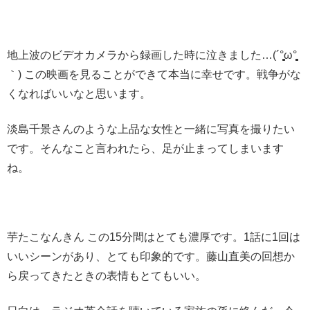
地上波のビデオカメラから録画した時に泣きました…(´°̥̥̥̥̥̥̥̥ω°̥̥̥̥̥̥̥̥̥̥̥
｀) この映画を見ることができて本当に幸せです。戦争がな
くなればいいなと思います。
淡島千景さんのような上品な女性と一緒に写真を撮りたい
です。そんなこと言われたら、足が止まってしまいます
ね。
芋たこなんきん この15分間はとても濃厚です。1話に1回は
いいシーンがあり、とても印象的です。藤山直美の回想か
ら戻ってきたときの表情もとてもいい。