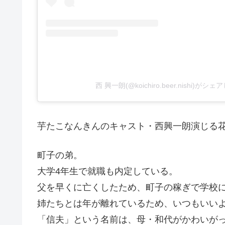
西 興一朗(@koichiro.beer.nishi)がシ
芋たこなんきんのキャスト・西興一朗演じる
町子の弟。
大学4年生で就職も内定している。
父を早くに亡くしたため、町子の稼ぎで学校
姉たちとは年が離れているため、いつもいい
「信夫」という名前は、母・和代がかわいが