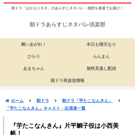
朝ドラ「おかえりモネ」のあらすじネタバレ・感想を最速でお届け！
朝ドラあらすじネタバレ倶楽部
舞いあがれ！
本日も晴天なり
ひらり
らんまん
あまちゃん
無料見逃し配信
朝ドラ再放送情報
ホーム
朝ドラ
朝ドラ「芋たこなんきん」
「芋たこなんきん」キャスト・出演者一覧
『芋たこなんきん』片平鯛子役は小西美
帆！