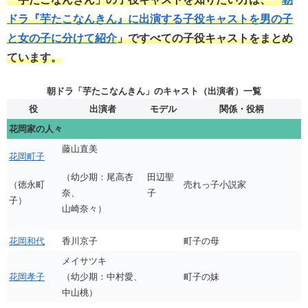
ドラ『芋たこなんきん』に出演する子役キャストを男の子
と女の子に分けて紹介
」ですべての子役キャストをまとめ
ています。
朝ドラ「芋たこなんきん」のキャスト（出演者）一覧
役
出演者
モデル
関係・役柄
花岡家の人々
藤山直美
花岡町子
（幼少期：尾高杏
田辺聖
（徳永町
売れっ子小説家
奈、
子
子）
山崎奈々）
花岡和代
香川京子
町子の母
メイサツキ
花岡孝子
（幼少期：中村愛、
町子の妹
中山桃）