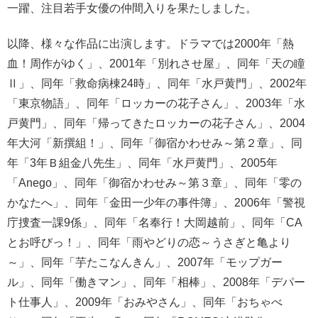
一躍、注目若手女優の仲間入りを果たしました。
以降、様々な作品に出演します。ドラマでは2000年「熱
血！周作がゆく」、2001年「別れさせ屋」、同年「天の瞳
Ⅱ」、同年「救命病棟24時」、同年「水戸黄門」、2002年
「東京物語」、同年「ロッカーの花子さん」、2003年「水
戸黄門」、同年「帰ってきたロッカーの花子さん」、2004
年大河「新撰組！」、同年「御宿かわせみ～第２章」、同
年「3年Ｂ組金八先生」、同年「水戸黄門」、2005年
「Anego」、同年「御宿かわせみ～第３章」、同年「零の
かなたへ」、同年「金田一少年の事件簿」、2006年「警視
庁捜査一課9係」、同年「名奉行！大岡越前」、同年「CA
とお呼びっ！」、同年「雨やどりの恋～うさぎと亀より
～」、同年「芋たこなんきん」、2007年「モップガー
ル」、同年「働きマン」、同年「相棒」、2008年「デパー
ト仕事人」、2009年「おみやさん」、同年「おちゃべ