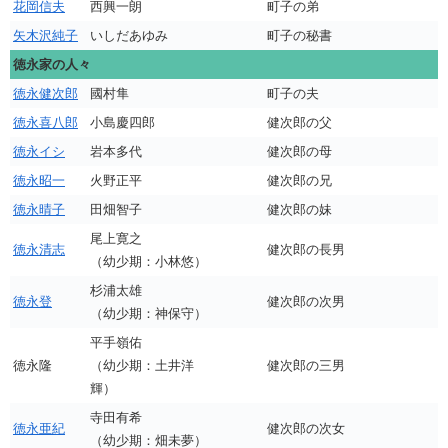
花岡信夫
西興一朗
町子の弟
矢木沢純子
いしだあゆみ
町子の秘書
徳永家の人々
徳永健次郎
國村隼
町子の夫
徳永喜八郎
小島慶四郎
健次郎の父
徳永イシ
岩本多代
健次郎の母
徳永昭一
火野正平
健次郎の兄
徳永晴子
田畑智子
健次郎の妹
尾上寛之
徳永清志
健次郎の長男
（幼少期：小林悠）
杉浦太雄
徳永登
健次郎の次男
（幼少期：神保守）
平手嶺佑
徳永隆
（幼少期：土井洋
健次郎の三男
輝）
寺田有希
徳永亜紀
健次郎の次女
（幼少期：畑未夢）