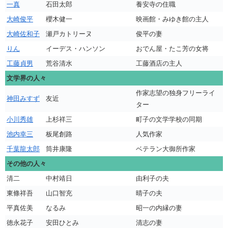
一真
石田太郎
養安寺の住職
大崎俊平
櫻木健一
映画館・みゆき館の主人
大崎佐和子
瀬戸カトリーヌ
俊平の妻
りん
イーデス・ハンソン
おでん屋・たこ芳の女将
工藤貞男
荒谷清水
工藤酒店の主人
文学界の人々
作家志望の独身フリーライ
神田みすず
友近
ター
小川秀雄
上杉祥三
町子の文学学校の同期
池内幸三
板尾創路
人気作家
千葉龍太郎
筒井康隆
ベテラン大御所作家
その他の人々
清二
中村靖日
由利子の夫
東條祥吾
山口智充
晴子の夫
平真佐美
なるみ
昭一の内縁の妻
徳永花子
安田ひとみ
清志の妻