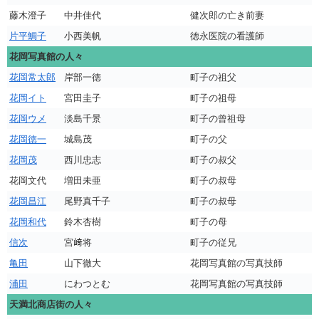
藤木澄子
中井佳代
健次郎の亡き前妻
片平鯛子
小西美帆
徳永医院の看護師
花岡写真館の人々
花岡常太郎
岸部一徳
町子の祖父
花岡イト
宮田圭子
町子の祖母
花岡ウメ
淡島千景
町子の曾祖母
花岡徳一
城島茂
町子の父
花岡茂
西川忠志
町子の叔父
花岡文代
増田未亜
町子の叔母
花岡昌江
尾野真千子
町子の叔母
花岡和代
鈴木杏樹
町子の母
信次
宮﨑将
町子の従兄
亀田
山下徹大
花岡写真館の写真技師
浦田
にわつとむ
花岡写真館の写真技師
天満北商店街の人々