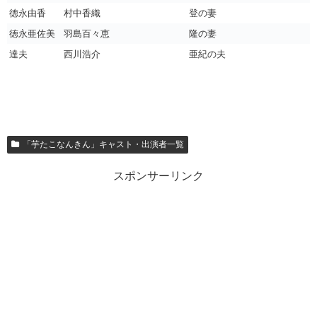
徳永由香
村中香織
登の妻
徳永亜佐美
羽島百々恵
隆の妻
達夫
西川浩介
亜紀の夫
「芋たこなんきん」キャスト・出演者一覧
スポンサーリンク