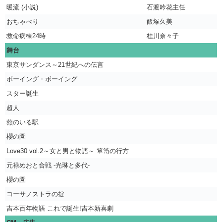
暖流 (小説)
石渡吟花主任
おちゃべり
飯塚久美
救命病棟24時
桂川奈々子
舞台
東京サンダンス～21世紀への伝言
ボーイング・ボーイング
スター誕生
超人
燕のいる駅
櫻の園
Love30 vol.2～女と男と物語～ 箪笥の行方
元禄めおと合戦 -光琳と多代-
櫻の園
コーサノストラの掟
吉本百年物語 これで誕生!吉本新喜劇