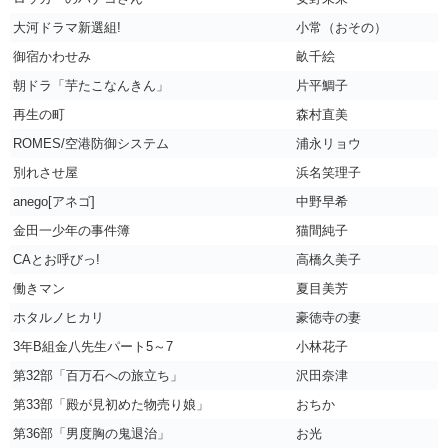
大河ドラマ新選組!
小常（おその）
御宿かわせみ
畝千絵
朝ドラ「芋たこなんきん」
片平鯛子
再生の町
森村直美
ROMES/空港防御システム
浦永リョウ
別れさせ屋
浜名笑理子
anego[アネゴ]
中野早希
金田一少年の事件簿
猫間純子
CAとお呼びっ!
高橋久美子
働きマン
夏目美芳
ホタルノヒカリ
豪徳寺の妻
3年B組金八先生パート5～7
小林花子
第32部「百万石への旅立ち」
沢田奈津
第33部「殿が見初めた物売り娘」
おちか
第36部「男度胸の鬼退治」
お光