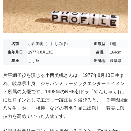
名前
小西美帆（こにしみほ）
血液型
O型
生年月日
1977年8月13日
身長
164cm
星座
しし座
出身地
岐阜県
片平鯛子役を演じる小西美帆さんは、1977年8月13日生ま
れ、岐阜県出身、ジャパンミュージックエンターテイメン
ト所属の女優です。1998年のNHK朝ドラ「やんちゃくれ」
にヒロインとして主演し一躍注目を浴びると、「３年B組金
八先生」や、「相棒」などの有名作品に出演し、着実に演
技力を高めていった人物です。
父親はサラリーマン、妹と弟がいる長女として幼い頃か