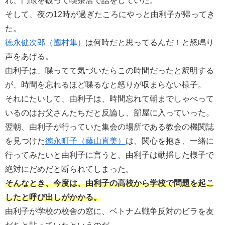
れ、門限を破って喫茶店で話をしていた。
そして、夜の12時が過ぎたころにやっと由利子が帰ってき
た。
徳永健次郎（國村隼）
は何時だと思ってるんだ！と怒鳴り
声をあげる。
由利子は、喋ってて気づいたらこの時間だったと釈明する
が、時間を忘れるほど喋るなと怒りが収まらない様子。
それにたいして、由利子は、時間忘れて朝までしゃべって
いるのはお父さんたちだと反論し、部屋に入っていった。
翌朝、由利子が行っていた集会の場所である教会の機関誌
を見つけた
徳永町子（藤山直美）
は、関心を抱き、一緒に
行ってみたいと由利子に言うと、由利子は動揺した様子で
絶対にだめだと断られてしまった。
そんなとき、今度は、由利子の高校から学校で問題を起こ
したと呼び出しがかかる。
由利子が学校の校舎の窓に、ベトナム戦争反対のビラを友