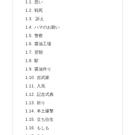
思い
戦死
訴え
ハマのお願い
警察
醤油工場
翌朝
駅
醤油作り
吉武家
入兆
記念式典
祈り
本土爆撃
立ち往生
もしも