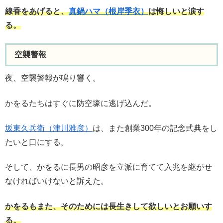
線香をあげると、
真鍋ハマ（根岸季衣）
は悔しいと涙す
る。
空襲警報
夜、空襲警報が鳴り響く。
かをるたちはすぐに防空壕に逃げ込んだ。
坂東久兵衛（津川雅彦）
は、また創業300年の記念式典をし
たいと口にする。
そして、かをるに長男の昭彦を立派に育てて入兆を継がせ
なければいけないと訴えた。
かをるもまた、そのためには長生きして欲しいとお願いす
る。