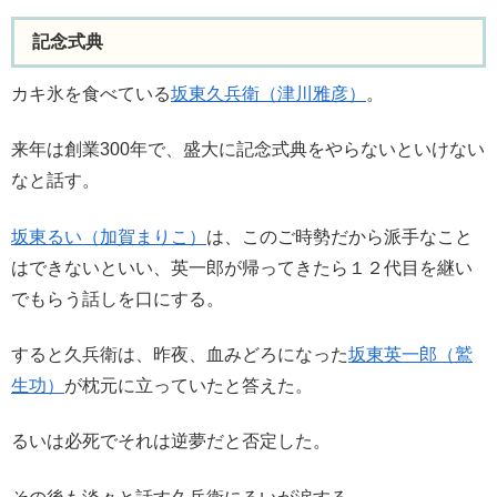
記念式典
カキ氷を食べている
坂東久兵衛（津川雅彦）
。
来年は創業300年で、盛大に記念式典をやらないといけない
なと話す。
坂東るい（加賀まりこ）
は、このご時勢だから派手なこと
はできないといい、英一郎が帰ってきたら１２代目を継い
でもらう話しを口にする。
すると久兵衛は、昨夜、血みどろになった
坂東英一郎（鷲
生功）
が枕元に立っていたと答えた。
るいは必死でそれは逆夢だと否定した。