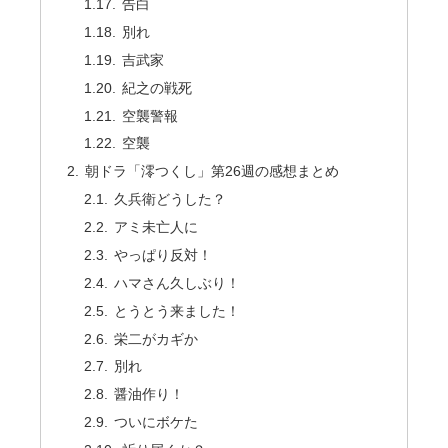
告白
別れ
吉武家
紀之の戦死
空襲警報
空襲
朝ドラ「澪つくし」第26週の感想まとめ
久兵衛どうした？
アミ未亡人に
やっぱり反対！
ハマさん久しぶり！
とうとう来ました！
栄二がカギか
別れ
醤油作り！
ついにボケた