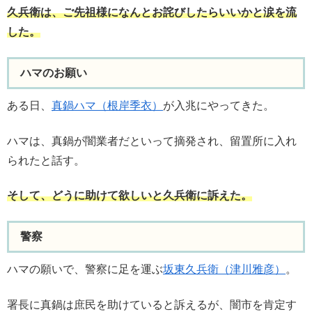
久兵衛は、ご先祖様になんとお詫びしたらいいかと涙を流
した。
ハマのお願い
ある日、
真鍋ハマ（根岸季衣）
が入兆にやってきた。
ハマは、真鍋が闇業者だといって摘発され、留置所に入れ
られたと話す。
そして、どうに助けて欲しいと久兵衛に訴えた。
警察
ハマの願いで、警察に足を運ぶ
坂東久兵衛（津川雅彦）
。
署長に真鍋は庶民を助けていると訴えるが、闇市を肯定す