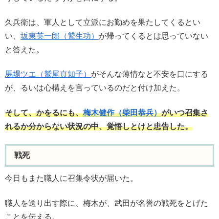
久兵衛は、軍人として立派にお勤めを果たしてくるとい
い、
坂東英一郎（鷲生功）
が帰ってくるとは思っていない
と答えた。
馬場ツエ（鷲尾真知子）
がそんな薄情なと不安を口にする
が、るいは心構えを言っているのだと付け加えた。
そして、かをるにも、
梅木健作（柴田恭兵）
がいつ召集さ
れるか分からない状況の中、覚悟しとけと忠告した。
戦死
今日もまた職人に召集令状が届いた。
職人を送り出す際に、梅木が、武田が名誉の戦死をとげた
ことを伝える。