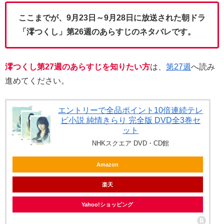
ここまでが、9月23日～9月28日に放送された朝ドラ
「澪つくし」第26週のあらすじのネタバレです。
澪つくし第27週のあらすじを知りたい方
は、
第27週
へ読み
進めてください。
エントリーで全品ポイント10倍連続テレ
ビ小説 純情きらり 完全版 DVD全3巻セ
ット
NHKスクエア DVD・CD館
Amazon
楽天
Yahoo!ショッピング