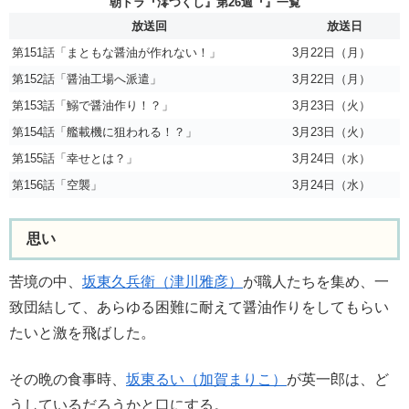
朝ドラ『澪つくし』第26週『』一覧
放送回
放送日
第151話「まともな醤油が作れない！」
3月22日（月）
第152話「醤油工場へ派遣」
3月22日（月）
第153話「鰯で醤油作り！？」
3月23日（火）
第154話「艦載機に狙われる！？」
3月23日（火）
第155話「幸せとは？」
3月24日（水）
第156話「空襲」
3月24日（水）
思い
苦境の中、
坂東久兵衛（津川雅彦）
が職人たちを集め、一
致団結して、あらゆる困難に耐えて醤油作りをしてもらい
たいと激を飛ばした。
その晩の食事時、
坂東るい（加賀まりこ）
が英一郎は、ど
うしているだろうかと口にする。