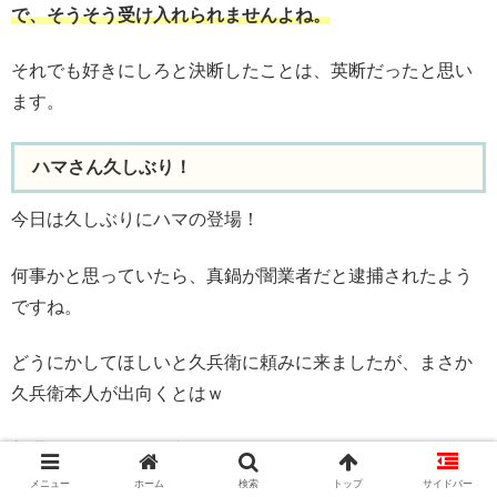
で、そうそう受け入れられませんよね。
それでも好きにしろと決断したことは、英断だったと思い
ます。
ハマさん久しぶり！
今日は久しぶりにハマの登場！
何事かと思っていたら、真鍋が闇業者だと逮捕されたよう
ですね。
どうにかしてほしいと久兵衛に頼みに来ましたが、まさか
久兵衛本人が出向くとはｗ
普通なら、署長と仲良しでどうにかできんか？OKOK？み
たいな感じだと思うんですが、久兵衛のコネを使うわけで
メニュー
ホーム
検索
トップ
サイドバー