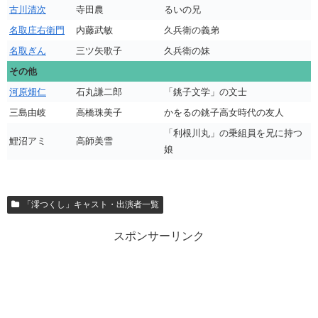
古川清次
寺田農
るいの兄
名取庄右衛門
内藤武敏
久兵衛の義弟
名取ぎん
三ツ矢歌子
久兵衛の妹
その他
河原畑仁
石丸謙二郎
「銚子文学」の文士
三島由岐
高橋珠美子
かをるの銚子高女時代の友人
「利根川丸」の乗組員を兄に持つ
鯉沼アミ
高師美雪
娘
「澪つくし」キャスト・出演者一覧
スポンサーリンク