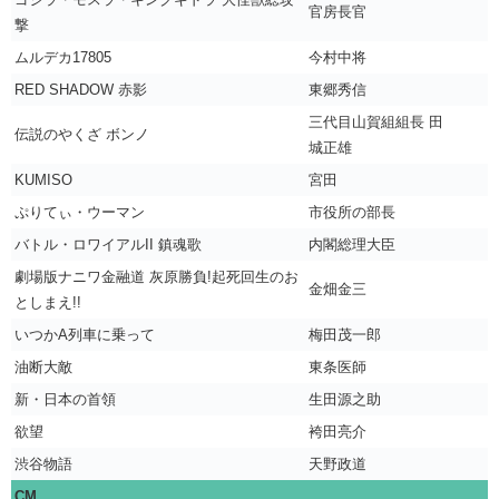
官房長官
撃
ムルデカ17805
今村中将
RED SHADOW 赤影
東郷秀信
三代目山賀組組長 田
伝説のやくざ ボンノ
城正雄
KUMISO
宮田
ぷりてぃ・ウーマン
市役所の部長
バトル・ロワイアルII 鎮魂歌
内閣総理大臣
劇場版ナニワ金融道 灰原勝負!起死回生のお
金畑金三
としまえ!!
いつかA列車に乗って
梅田茂一郎
油断大敵
東条医師
新・日本の首領
生田源之助
欲望
袴田亮介
渋谷物語
天野政道
CM