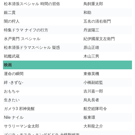
松本清張スペシャル 時間の習俗
鳥飼重太郎
銀二貫
和助
闇の狩人
五名の清右衛門
特集ドラマ ナイフの行方
丹波陽三
水戸黄門 スペシャル
紀伊國屋文左衛門
松本清張ドラマスペシャル 疑惑
原山正雄
戦艦武蔵
木山三男
映画
運命の瞬間
東條英機
絆 -きずな-
小橋副総監
おもちゃ
吉川嘉一郎
生きたい
烏丸長者
ガメラ3 邪神覚醒
航空総隊司令
Nile ナイル
板東環
サラリーマン金太郎
大和龍之介
ゴジラ・モスラ・キングギドラ 大怪獣総攻