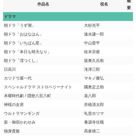
概
作品名
役名
要
ドラマ
朝ドラ「うず潮」
大杉光平
朝ドラ「おはなはん」
速水謙一郎
朝ドラ「いちばん星」
中山晋平
朝ドラ「本日も晴天なり」
桂木宗俊
朝ドラ「澪つくし」
坂東久兵衛
日高川
滝津三郎
カツドウ屋一代
マキノ雅弘
スペシャルドラマ ストロベリーナイト
國奥定之助
木曜時代劇 / 隠密八百八町
喜八郎
神様の女房
井植清太郎
ウルトラマンギンガ
礼堂ホツマ
新・御宿かわせみ
養源寺住職
独身貴族
高倉雄二