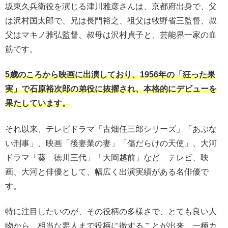
坂東久兵衛役を演じる津川雅彦さんは、京都府出身で、父
は沢村国太郎で、兄は長門裕之、祖父は牧野省三監督、叔
父はマキノ雅弘監督、叔母は沢村貞子と、芸能界一家の血
筋です。
5歳のころから映画に出演しており、1956年の「狂った果
実」で石原裕次郎の弟役に抜擢され、本格的にデビューを
果たしています。
それ以来、テレビドラマ「古畑任三郎シリーズ」「あぶな
い刑事」、映画「後妻業の妻」「傷だらけの天使」、大河
ドラマ「葵 徳川三代」「大岡越前」など テレビ、映
画、大河と俳優として、幅広く出演実績がある名俳優で
す。
特に注目したいのが、その役柄の多様さで、とても良い人
物から、相当な悪人まで役柄に徹することが出来、一種カ