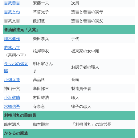
吉武善吉
安藤一夫
次男
吉武とね
草笛光子
惣吉と善吉の実母
吉武文吉
飯沼慧
惣吉と善吉の実父
醤油醸造元「入兆」
梅木健作
柴田恭兵
手代
若林ハマ
根岸季衣
板東家の女中頭
（真鍋ハマ）
ラッパの弥太
明石家さん
お調子者の職人
郎
ま
小畑兵造
高品格
番頭
神山平六
牟田悌三
製造責任者
小浜敬助
村田雄浩
職人
水橋信吾
寺泉憲
律子の恋人
利根川丸の乗組員
船村源八
織本順吉
「利根川丸」の漁労長
かをるの親族