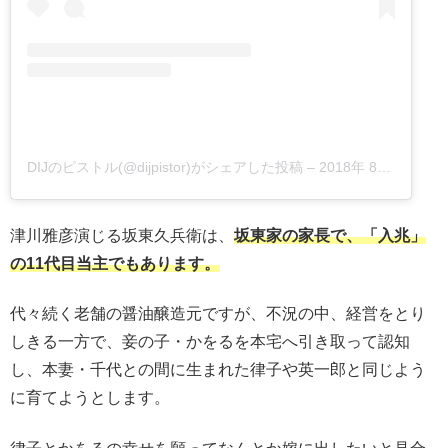
DIJのピストル(@dijpistor)がシェアした投稿
–
2018年 8月月8日午前3時29分PDT
津川雅彦演じる坂東久兵衛は、
坂東家の家長で、「入兆」
の11代目当主でもあります。
代々続く老舗の醤油醸造元ですが、不況の中、経営をとり
しきる一方で、妾の子・かをるを本宅へ引き取って認知
し、本妻・千代との間に生まれた律子や英一郎と同じよう
に育てようとします。