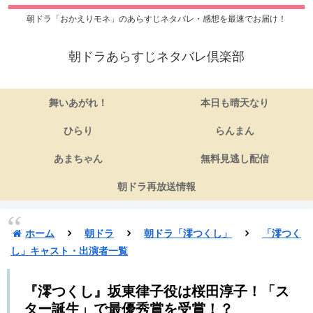
朝ドラ「おかえりモネ」のあらすじネタバレ・感想を最速でお届け！
朝ドラあらすじネタバレ倶楽部
舞いあがれ！
本日も晴天なり
ひらり
らんまん
あまちゃん
無料見逃し配信
朝ドラ再放送情報
ホーム
朝ドラ
朝ドラ「澪つくし」
「澪つく
し」キャスト・出演者一覧
『澪つくし』坂東律子役は桜田淳子！「ス
ター誕生」で最優秀賞を受賞！？