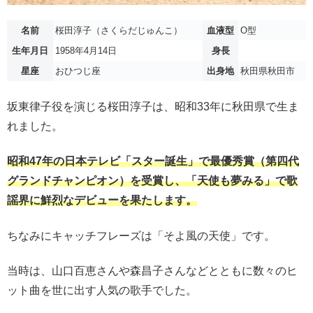
名前
桜田淳子（さくらだじゅんこ）
血液型
O型
生年月日
1958年4月14日
身長
星座
おひつじ座
出身地
秋田県秋田市
坂東律子役を演じる桜田淳子は、昭和33年に秋田県で生ま
れました。
昭和47年の日本テレビ「スター誕生」で最優秀賞（第四代
グランドチャンピオン）を受賞し、「天使も夢みる」で歌
謡界に鮮烈なデビューを果たします。
ちなみにキャッチフレーズは「そよ風の天使」です。
当時は、山口百恵さんや森昌子さんなどとともに数々のヒ
ット曲を世に出す人気の歌手でした。