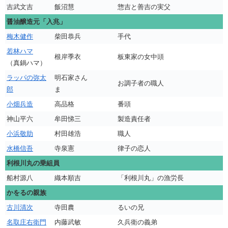
吉武文吉
飯沼慧
惣吉と善吉の実父
醤油醸造元「入兆」
梅木健作
柴田恭兵
手代
若林ハマ
根岸季衣
板東家の女中頭
（真鍋ハマ）
ラッパの弥太
明石家さん
お調子者の職人
郎
ま
小畑兵造
高品格
番頭
神山平六
牟田悌三
製造責任者
小浜敬助
村田雄浩
職人
水橋信吾
寺泉憲
律子の恋人
利根川丸の乗組員
船村源八
織本順吉
「利根川丸」の漁労長
かをるの親族
古川清次
寺田農
るいの兄
名取庄右衛門
内藤武敏
久兵衛の義弟