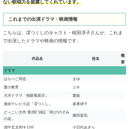
ない歌唱力を披露してくれています。
これまでの出演ドラマ・映画情報
こちらは、澪つくしのキャスト・桜田淳子さんが、これま
で出演したドラマや映画の情報です。
概
作品名
役名
要
ドラマ
はらぺこ同志
まゆ
愛の教育
ユキ
大河ドラマ「独眼竜政宗」
愛姫
連続テレビ小説「澪つくし」
坂東律子
どっこい大作 第3部 59話「咲け!のぞみ
篠田梨花
の花」
池中玄太80キロIII
小日向あきら