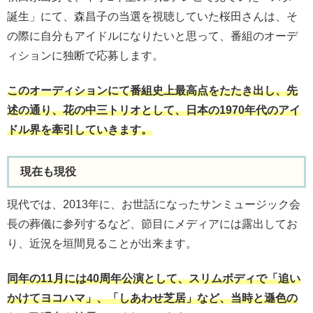
誕生」にて、森昌子の当選を視聴していた桜田さんは、そ
の際に自分もアイドルになりたいと思って、番組のオーデ
ィションに独断で応募します。
このオーディションにて番組史上最高点をたたき出し、先
述の通り、花の中三トリオとして、日本の1970年代のアイ
ドル界を牽引していきます。
現在も現役
現代では、2013年に、お世話になったサンミュージック会
長の葬儀に参列するなど、節目にメディアには露出してお
り、近況を垣間見ることが出来ます。
同年の11月には40周年公演として、スリムボディで「追い
かけてヨコハマ」、「しあわせ芝居」など、当時と遜色の