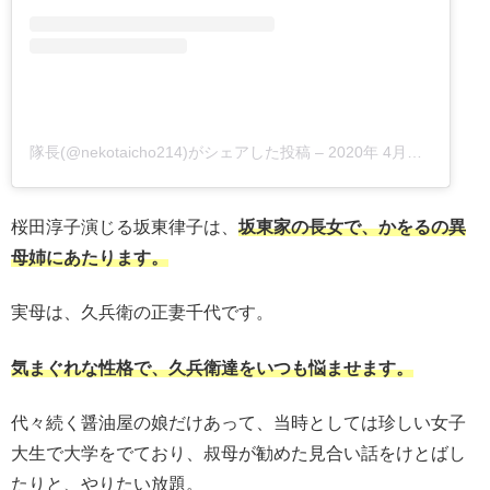
隊長(@nekotaicho214)がシェアした投稿
–
2020年 4月月13日午後5時11分PDT
桜田淳子演じる坂東律子は、
坂東家の長女で、かをるの異
母姉にあたります。
実母は、久兵衛の正妻千代です。
気まぐれな性格で、久兵衛達をいつも悩ませます。
代々続く醤油屋の娘だけあって、当時としては珍しい女子
大生で大学をでており、叔母が勧めた見合い話をけとばし
たりと、やりたい放題。