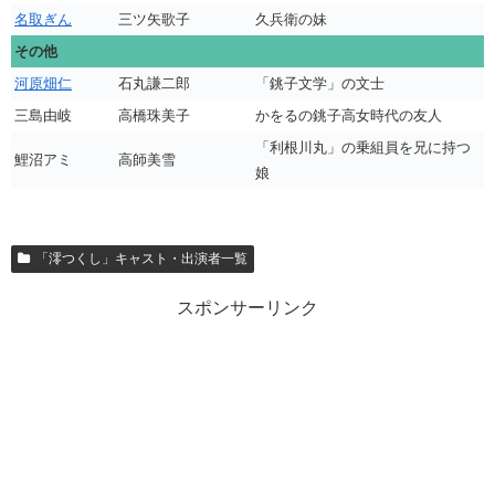
名取ぎん
三ツ矢歌子
久兵衛の妹
その他
河原畑仁
石丸謙二郎
「銚子文学」の文士
三島由岐
高橋珠美子
かをるの銚子高女時代の友人
「利根川丸」の乗組員を兄に持つ
鯉沼アミ
高師美雪
娘
「澪つくし」キャスト・出演者一覧
スポンサーリンク