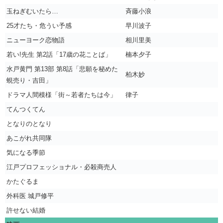
玉ねぎむいたら…
斉藤小浪
25才たち・危うい予感
早川波子
ニューヨーク恋物語
相川里美
若い!先生 第2話「17歳の花ことば」
楠本夕子
水戸黄門 第13部 第8話「悲願を秘めた
柏木妙
蜆売り・吉田」
ドラマ人間模様「街～若者たちは今」
律子
てんつくてん
となりのとなり
あこがれ共同隊
気になる季節
江戸プロフェッショナル・必殺商売人
かたぐるま
外科医 城戸修平
許せない結婚