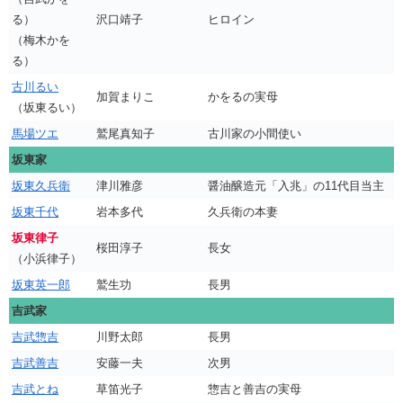
る）
沢口靖子
ヒロイン
（梅木かを
る）
古川るい
加賀まりこ
かをるの実母
（坂東るい）
馬場ツエ
鷲尾真知子
古川家の小間使い
坂東家
坂東久兵衛
津川雅彦
醤油醸造元「入兆」の11代目当主
坂東千代
岩本多代
久兵衛の本妻
坂東律子
桜田淳子
長女
（小浜律子）
坂東英一郎
鷲生功
長男
吉武家
吉武惣吉
川野太郎
長男
吉武善吉
安藤一夫
次男
吉武とね
草笛光子
惣吉と善吉の実母