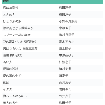
映画
恋は放課後
桜田淳子
ときめき
桜田淳子
ひとつぶの涙
小野寺真奈美
涙のあとから微笑みが
中根伸子
スプーン一杯の幸せ
梅村乃里子
花の高2トリオ 初恋時代
高木アカネ
男はつらいよ 葛飾立志篇
最上順子
遺書 白い少女
中原亜砂子
若い人
江波恵子
愛情の設計
槙村美世
愛の嵐の中で
黛夏子
動乱
高見葉子
イタズ
岩田キミ
海へ ～See you～
竹井夕子
善人の条件
柳田邦子