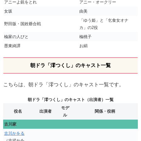
アニーよ銃をとれ
アニー・オークリー
女坂
由美
「ゆう姫」と「乞食女オナ
野田版・国姓爺合戦
カ」の2役
楡家の人びと
楡桃子
墨東綺譚
お絹
朝ドラ「澪つくし」のキャスト一覧
こちらは、朝ドラ「澪つくし」のキャスト一覧です。
朝ドラ「澪つくし」のキャスト（出演者）一覧
モデ
役名
出演者
関係・役柄
ル
古川家
古川かをる
（吉武かを