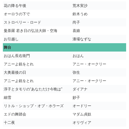
花の降る午後
荒木実沙
オーロラの下で
鈴木うめ
ストロベリー・ロード
尚子
曼荼羅 若き日の弘法大師・空海
喜娘
お引越し
漆場なずな
舞台
おはん長右衛門
おはん
アニーよ銃をとれ
アニー・オークリー
大奥最後の日
弥生
アニーよ銃をとれ
アニー・オークリー
淳子とタモリの“あなただけ今晩は”
ダイアナ
細雪
妙子
リトル・ショップ・オブ・ホラーズ
オードリー
エドの舞踏会
マダム貞奴
十二夜
オリヴィア