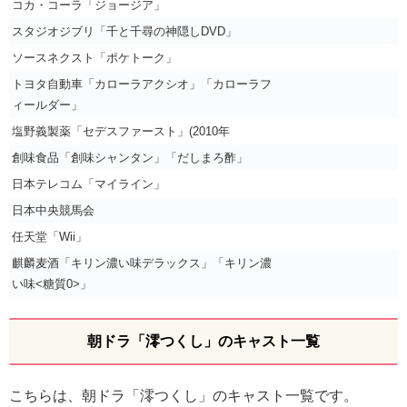
コカ・コーラ「ジョージア」
スタジオジブリ「千と千尋の神隠しDVD」
ソースネクスト「ポケトーク」
トヨタ自動車「カローラアクシオ」「カローラフ
ィールダー」
塩野義製薬「セデスファースト」(2010年
創味食品「創味シャンタン」「だしまろ酢」
日本テレコム「マイライン」
日本中央競馬会
任天堂「Wii」
麒麟麦酒「キリン濃い味デラックス」「キリン濃
い味<糖質0>」
朝ドラ「澪つくし」のキャスト一覧
こちらは、朝ドラ「澪つくし」のキャスト一覧です。