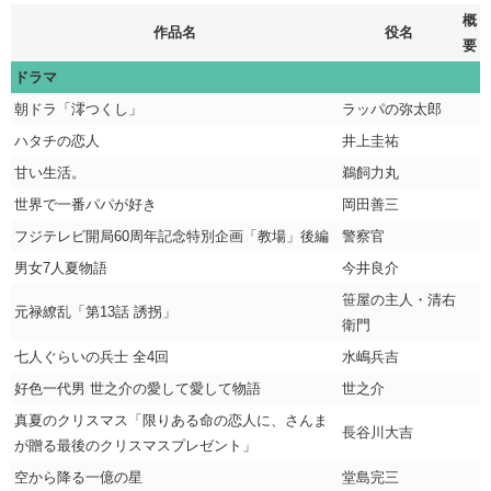
概
作品名
役名
要
ドラマ
朝ドラ「澪つくし」
ラッパの弥太郎
ハタチの恋人
井上圭祐
甘い生活。
鵜飼力丸
世界で一番パパが好き
岡田善三
フジテレビ開局60周年記念特別企画「教場」後編
警察官
男女7人夏物語
今井良介
笹屋の主人・清右
元禄繚乱「第13話 誘拐」
衛門
七人ぐらいの兵士 全4回
水嶋兵吉
好色一代男 世之介の愛して愛して物語
世之介
真夏のクリスマス「限りある命の恋人に、さんま
長谷川大吉
が贈る最後のクリスマスプレゼント」
空から降る一億の星
堂島完三