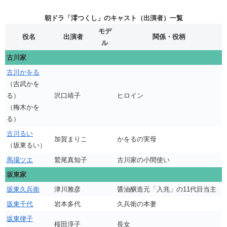
朝ドラ「澪つくし」のキャスト（出演者）一覧
モデ
役名
出演者
関係・役柄
ル
古川家
古川かをる
（吉武かを
る）
沢口靖子
ヒロイン
（梅木かを
る）
古川るい
加賀まりこ
かをるの実母
（坂東るい）
馬場ツエ
鷲尾真知子
古川家の小間使い
坂東家
坂東久兵衛
津川雅彦
醤油醸造元「入兆」の11代目当主
坂東千代
岩本多代
久兵衛の本妻
坂東律子
桜田淳子
長女