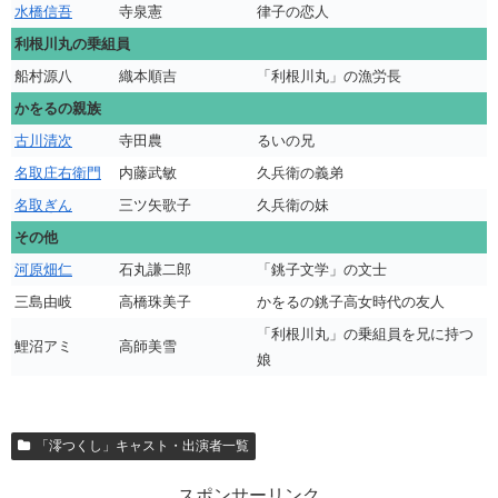
水橋信吾
寺泉憲
律子の恋人
利根川丸の乗組員
船村源八
織本順吉
「利根川丸」の漁労長
かをるの親族
古川清次
寺田農
るいの兄
名取庄右衛門
内藤武敏
久兵衛の義弟
名取ぎん
三ツ矢歌子
久兵衛の妹
その他
河原畑仁
石丸謙二郎
「銚子文学」の文士
三島由岐
高橋珠美子
かをるの銚子高女時代の友人
「利根川丸」の乗組員を兄に持つ
鯉沼アミ
高師美雪
娘
「澪つくし」キャスト・出演者一覧
スポンサーリンク