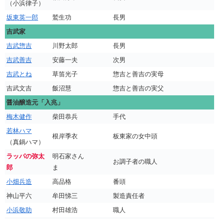
（小浜律子）
坂東英一郎
鷲生功
長男
吉武家
吉武惣吉
川野太郎
長男
吉武善吉
安藤一夫
次男
吉武とね
草笛光子
惣吉と善吉の実母
吉武文吉
飯沼慧
惣吉と善吉の実父
醤油醸造元「入兆」
梅木健作
柴田恭兵
手代
若林ハマ
根岸季衣
板東家の女中頭
（真鍋ハマ）
ラッパの弥太
明石家さん
お調子者の職人
郎
ま
小畑兵造
高品格
番頭
神山平六
牟田悌三
製造責任者
小浜敬助
村田雄浩
職人