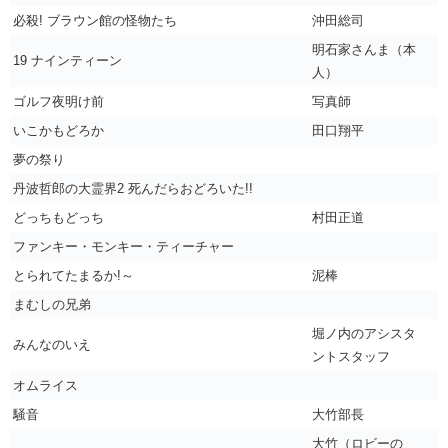
必殺! ブラウン館の怪物たち
沖田総司
明石家さんま（本
19 ナインティーン
人）
ゴルフ夜明け前
写真師
いこかもどろか
田口翔平
夢の祭り
丹波哲郎の大霊界2 死んだらおどろいた!!
どっちもどっち
村田正道
ファンキー・モンキー・ティーチャー
とられてたまるか!～
泥棒
まむしの兄弟
堀ノ内のアシスタ
みんなのいえ
ントスタッフ
オムライス
騒音
大竹部長
大竹（ロビーの