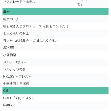
マスカレード・ホテル
客）
舞台
秘密の二人
明石家さんまプロデュース 今回もコントだけ
七人ぐらいの兵士
奇人たちの晩餐会 －馬鹿にしやがれ－
JOKER
小鹿物語
メルシィ!僕ぅ～
ワルシャワの鼻
PRESS ～プレス～
七転抜刀！戸塚宿
CM
GREE「釣り☆スタ!」
Netflix