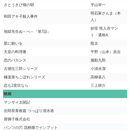
さとうきび畑の唄
平山幸一
明石家さんま（本
和田アキ子殺人事件
人）
妖怪 怪人赤マン
地獄先生ぬ～べ～「第7話」
ト・通称A
星に願いを
龍太
天皇の料理番
平野（山本）辰吉
恋のバカンス
黛勘九郎
古畑任三郎シリーズ
小清水潔
極道落ちこぼれシリーズ
高柳喜八
恋も2度目なら
三上耕介
映画
マンザイ太閤記
次郎長青春篇 つっぱり清水港
唐獅子株式会社
パンツの穴 花柄畑でインプット