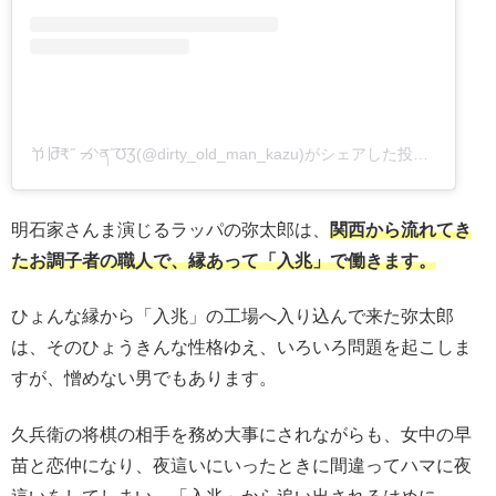
兯∣ժ̅₹˝ ᓓ̸ᐠན˝ƱƷ(@dirty_old_man_kazu)がシェアした投稿
–
2020
明石家さんま演じるラッパの弥太郎は、
関西から流れてき
たお調子者の職人で、縁あって「入兆」で働きます。
ひょんな縁から「入兆」の工場へ入り込んで来た弥太郎
は、そのひょうきんな性格ゆえ、いろいろ問題を起こしま
すが、憎めない男でもあります。
久兵衛の将棋の相手を務め大事にされながらも、女中の早
苗と恋仲になり、夜這いにいったときに間違ってハマに夜