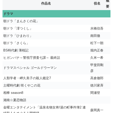
概
作品名
役名
要
ドラマ
朝ドラ「まんさくの花」
朝ドラ「澪つくし」
水橋信吾
朝ドラ「ひまわり」
南田徹
朝ドラ「さくら」
松下一朗
BS時代劇 薄桜記
堀内正春
ヒガンバナ～警視庁捜査七課～ 最終話
久米一希
甲斐田剛
ドラマスペシャル ゴールドウーマン
彦
人類学者・岬久美子の殺人鑑定7
高倉徹郎
土曜時代劇 咲くやこの花
徳川家斉
相棒 season8
間瀬登
湘南☆夏恋物語
金曜エンタテイメント「温泉名物女将!湯の町事件簿2 連
森岡真一