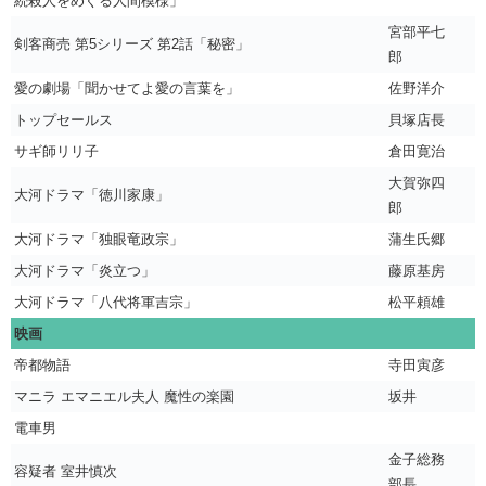
続殺人をめぐる人間模様」
宮部平七
剣客商売 第5シリーズ 第2話「秘密」
郎
愛の劇場「聞かせてよ愛の言葉を」
佐野洋介
トップセールス
貝塚店長
サギ師リリ子
倉田寛治
大賀弥四
大河ドラマ「徳川家康」
郎
大河ドラマ「独眼竜政宗」
蒲生氏郷
大河ドラマ「炎立つ」
藤原基房
大河ドラマ「八代将軍吉宗」
松平頼雄
映画
帝都物語
寺田寅彦
マニラ エマニエル夫人 魔性の楽園
坂井
電車男
金子総務
容疑者 室井慎次
部長