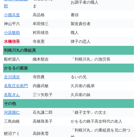
お調子者の職人
郎
ま
小畑兵造
高品格
番頭
神山平六
牟田悌三
製造責任者
小浜敬助
村田雄浩
職人
水橋信吾
寺泉憲
律子の恋人
利根川丸の乗組員
船村源八
織本順吉
「利根川丸」の漁労長
かをるの親族
古川清次
寺田農
るいの兄
名取庄右衛門
内藤武敏
久兵衛の義弟
名取ぎん
三ツ矢歌子
久兵衛の妹
その他
河原畑仁
石丸謙二郎
「銚子文学」の文士
三島由岐
高橋珠美子
かをるの銚子高女時代の友人
「利根川丸」の乗組員を兄に持つ
鯉沼アミ
高師美雪