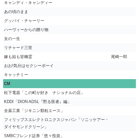
キャンディ・キャンディー
あの頃のまま
グッバイ・チャーリー
ハーヴィーからの贈り物
女の一生
リチャード三世
嫁も姑も皆幽霊
尾崎一郎
おお!気分はセクシーボーイ
キャッチミー
CM
松下電器「この町が好き ナショナルの店」
KDDI「DION ADSL『黙る医者』編」
全薬工業「ジキニン顆粒エース」
フィリップスエレクトロニクスジャパン「ソニッケアー・
ダイヤモンドクリーン」
SMBCフレンド証券「悠々投資」