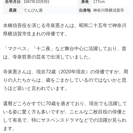
生年月日
1947年10月8日
身長
177cm
星座
てんびん座
出身地
神奈川県横須賀市
水橋信吾役を演じる寺泉憲さんは、昭和二十五年で神奈川
県横須賀市生まれの俳優です。
「マクベス」「十二夜」など舞台中心に活躍しており、昔
は、寺泉哲章の芸名で出演していました。
寺泉憲さんは、現在72歳（2020年現在）の俳優ですが、周
りの人たちからは、歳をごまかしているのではないかと思
うほど若いと言われています。
還暦どころかすでに70歳を過ぎており、現在でも活躍して
いる姿に驚く方も多いですが、ニヒルな二枚目役の俳優と
して有名で、特にサスペンスドラマなどでの活躍が見られ
ます。