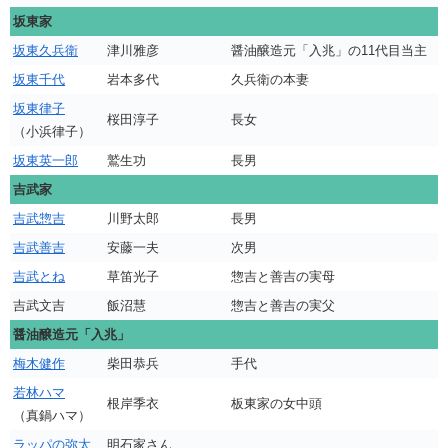
坂東家
坂東久兵衛
津川雅彦
醤油醸造元「入兆」の11代目当主
坂東千代
岩本多代
久兵衛の本妻
坂東律子
桜田淳子
長女
（小浜律子）
坂東英一郎
鷲生功
長男
吉武家
吉武惣吉
川野太郎
長男
吉武善吉
安藤一夫
次男
吉武とね
草笛光子
惣吉と善吉の実母
吉武文吉
飯沼慧
惣吉と善吉の実父
醤油醸造元「入兆」
梅木健作
柴田恭兵
手代
若林ハマ
根岸季衣
板東家の女中頭
（真鍋ハマ）
ラッパの弥太
明石家さん