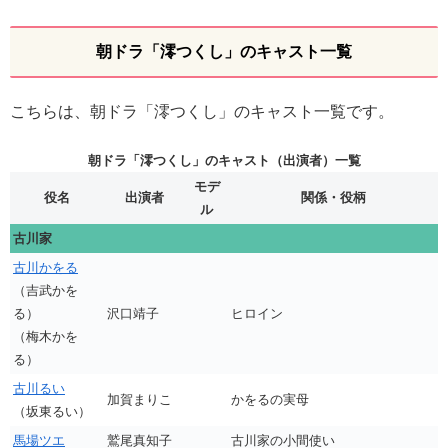
朝ドラ「澪つくし」のキャスト一覧
こちらは、朝ドラ「澪つくし」のキャスト一覧です。
朝ドラ「澪つくし」のキャスト（出演者）一覧
モデ
役名
出演者
関係・役柄
ル
古川家
古川かをる
（吉武かを
る）
沢口靖子
ヒロイン
（梅木かを
る）
古川るい
加賀まりこ
かをるの実母
（坂東るい）
馬場ツエ
鷲尾真知子
古川家の小間使い