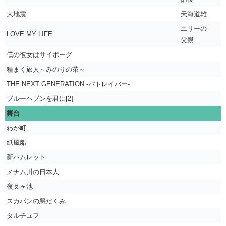
大地震
天海道雄
エリーの
LOVE MY LIFE
父親
僕の彼女はサイボーグ
種まく旅人～みのりの茶～
THE NEXT GENERATION -パトレイバー-
ブルーヘブンを君に[2]
舞台
わが町
紙風船
新ハムレット
メナム川の日本人
夜叉ヶ池
スカパンの悪だくみ
タルチュフ