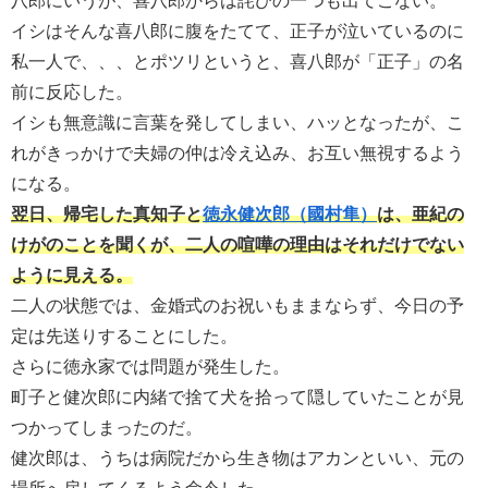
八郎にいうが、喜八郎からは詫びの一つも出てこない。
イシはそんな喜八郎に腹をたてて、正子が泣いているのに
私一人で、、、とポツリというと、喜八郎が「正子」の名
前に反応した。
イシも無意識に言葉を発してしまい、ハッとなったが、こ
れがきっかけで夫婦の仲は冷え込み、お互い無視するよう
になる。
翌日、帰宅した真知子と
徳永健次郎（國村隼）
は、亜紀の
けがのことを聞くが、二人の喧嘩の理由はそれだけでない
ように見える。
二人の状態では、金婚式のお祝いもままならず、今日の予
定は先送りすることにした。
さらに徳永家では問題が発生した。
町子と健次郎に内緒で捨て犬を拾って隠していたことが見
つかってしまったのだ。
健次郎は、うちは病院だから生き物はアカンといい、元の