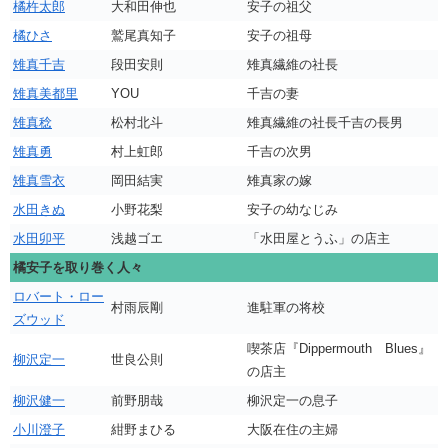
橘杵太郎
大和田伸也
安子の祖父
橘ひさ
鷲尾真知子
安子の祖母
雉真千吉
段田安則
雉真繊維の社長
雉真美都里
YOU
千吉の妻
雉真稔
松村北斗
雉真繊維の社長千吉の長男
雉真勇
村上虹郎
千吉の次男
雉真雪衣
岡田結実
雉真家の嫁
水田きぬ
小野花梨
安子の幼なじみ
水田卯平
浅越ゴエ
「水田屋とうふ」の店主
橘安子を取り巻く人々
ロバート・ロー
村雨辰剛
進駐軍の将校
ズウッド
喫茶店『Dippermouth Blues』
柳沢定一
世良公則
の店主
柳沢健一
前野朋哉
柳沢定一の息子
小川澄子
紺野まひる
大阪在住の主婦