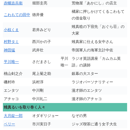
赤螺吉兵衛
堀部圭亮
荒物屋「あかにし」の店主
橘家に押しかけてくるこわもて
こわもての田中
徳井優
の借金取り
雉真稔の下宿先「おぐら荘」の
小椋くま
若井みどり
大家
村野タミ
西川かの子
雉真家に仕える女中さん
神田猛
武井壮
帝国軍人の海軍主計中佐
平川
ラジオ英語講座「カムカム英
平川唯一
さだまさし
唯一
語」の講師
桃山剣之介
尾上菊之助
銀幕の大スター
磯村吟
浜村淳
ラジオパーソナリティー
エンタツ
中川剛
漫才師のエンタツ
アチャコ
中川礼二
漫才師のアチャコ
雉真るいを取り巻く人々
大月錠一郎
オダギリジョー
なぞの男
ベリー
市川実日子
ジャズ喫茶に通う女子大生