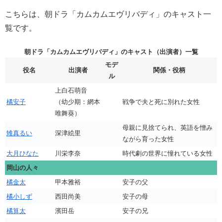
こちらは、朝ドラ「カムカムエヴリバディ」のキャスト一
覧です。
朝ドラ「カムカムエヴリバディ」のキャスト（出演者）一覧
モデ
役名
出演者
関係・役柄
ル
上白石萌音
橘安子
（幼少期：網本
戦争で夫と死に別れた女性
唯舞葵）
母親に見捨てられ、英語を憎み
雉真るい
深津絵里
ながら育った女性
大月ひなた
川栄李奈
時代劇の世界に憧れている女性
岡山の人々
橘金太
甲本雅裕
安子の父
橘小しず
西田尚美
安子の母
橘算太
濱田岳
安子の兄