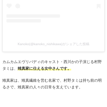
Kanoko(@kanoko_nishikawa)がシェアした投稿
カムカムエヴリバディのキャスト・西川かの子演じる村野
タミは、
雉真家に仕える女中さんです。
雉真家は、雉真繊維を営む名家で、村野タミは持ち前の明
るさで、雉真家の人々の日常を支えています。