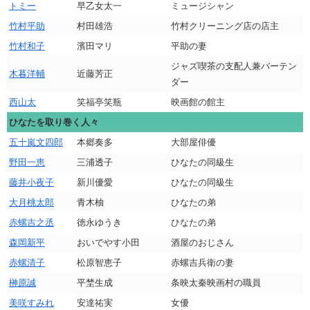
トミー
早乙女太一
ミュージシャン
竹村平助
村田雄浩
竹村クリーニング店の店主
竹村和子
濱田マリ
平助の妻
ジャズ喫茶の支配人兼バーテン
木暮洋輔
近藤芳正
ダー
西山太
笑福亭笑瓶
映画館の館主
ひなたを取り巻く人々
五十嵐文四郎
本郷奏多
大部屋俳優
野田一恵
三浦透子
ひなたの同級生
藤井小夜子
新川優愛
ひなたの同級生
大月桃太郎
青木柚
ひなたの弟
赤螺吉之丞
徳永ゆうき
ひなたの弟
森岡新平
おいでやす小田
酒屋のおじさん
赤螺清子
松原智恵子
赤螺吉兵衛の妻
榊原誠
平埜生成
条映太秦映画村の職員
美咲すみれ
安達祐実
女優