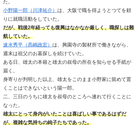
た。
小野陽一郎（川津祐介）
は、大阪で職を得ようとつてを頼
りに就職活動をしていた。
だが、戦後2年経っても復興はなかなか厳しく、職探しは難
航していた。
速水秀平（髙嶋政宏）
は、興園寺の製材所で働きながら、
週末は祖父のお墓探しを続けていた。
ある日、雄太の本籍と雄太の叔母の所在を知らせる手紙が
届く。
身寄りが判明した以上、雄太をこのまま小野家に留めて置
くことはできないという陽一郎。
二、三日のうちに雄太を叔母のところへ連れて行くことに
なった。
雄太にとって身内がいたことは喜ばしい事であるはずだ
が、複雑な気持ちの純子たちであった。