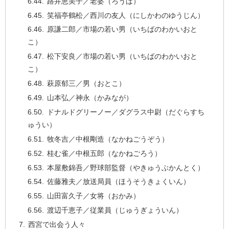
路井恵美子／老婆（ろうば）
笑福亭鶴松／西川の友人（にしかわのゆうじん）
原謙二郎／市場の若い男（いちばのわかいおと
こ）
松下安良／市場の若い男（いちばのわかいおと
こ）
萩原郁三／男（おとこ）
山本弘／神永（かみなが）
ドナルドグリーノー／ダグラス中尉（だぐらすち
ゅうい）
牧冬吉／中根剛造（なかねごうぞう）
桂む雀／中根五郎（なかねごろう）
本屋敷錦吾／野球部監督（やきゅうぶかんとく）
佐藤雅夫／放送局員（ほうそうきょくいん）
山田富久子／女将（おかみ）
渡辺千恵子／従業員（じゅうぎょういん）
西宮で出会う人々