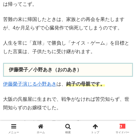
は帰ってこず。
苦難の末に帰国したときは、家族との再会を果たします
が、4か月足らずで心臓発作で病死してしまうのです。
人生を常に「直球」で勝負し「ナイス・ゲーム」を目標と
した言葉は、子供たちに受け継がれます。
伊藤榮子／小野あき（おのあき）
伊藤榮子演じる小野あき
は、
純子の母親です。
大阪の呉服屋に生まれで、戦争がなければ苦労知らず、世
間知らずのお嬢様でした。
しかし、夫が急死し、子供たちを育てていかないという使
命で、長女の純子とともにたくましく生きます。
メニュー
ホーム
検索
トップ
サイドバー