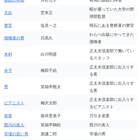
旅館の仲居
河野元子
有馬の旅館の仲居
昭が通っていた大学の野
大出
芝本正
球部監督
警官
塩見一之
明石にある警察署の警官
わらべ出版にやってきた
債権者の男
日高久
債権者
正太夫倶楽部で働いてい
木村
白川明彦
るスタッフ
正太夫倶楽部に出入りす
令子
梅田千絵
る客
正太夫倶楽部に出入りす
男
笑福亭瓶太
る客
正太夫倶楽部に出入りす
ピアニスト
梅沢太郎
るピアニスト
老婆
路井恵美子
万引き老婆
西川の友人
笑福亭鶴松
西川の友人
市場の若い男
原謙二郎
市場の男