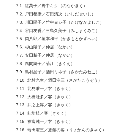
紅萬子／野中キク（のなかきく）
戸田都康／石田清次（いしだせいじ）
川田陽子／竹中ヨシ子（たけなかよしこ）
谷口友香／三島久美子（みしまくみこ）
岡八郎／垣本和平（かきもとかずへい）
杉山陽子／仲居（なかい）
安田勝子／仲居（なかい）
風間舞子／菊江（きくえ）
島村晶子／酒田ミネ子（さかたみねこ）
北村光生／酒田浩三（さかたこうぞう）
北見唯一／客（きゃく）
大橋壯多／客（きゃく）
井之上淳／客（きゃく）
桂坊枝／客（きゃく）
福富純一／客（きゃく）
端田宏三／旅館の客（りょかんのきゃく）