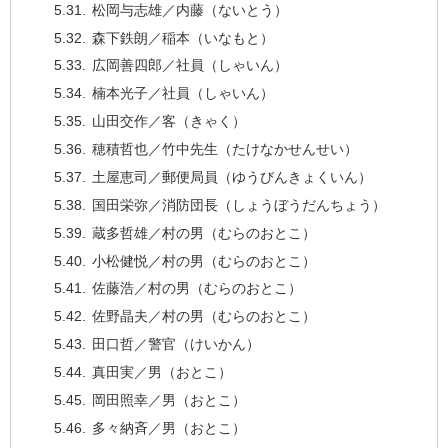
松岡与志雄／内藤（ないとう）
森下鉄朗／稲本（いなもと）
広岡善四郎／社員（しゃいん）
楠本光子／社員（しゃいん）
山田交作／客（きゃく）
穂積哲也／竹中先生（たけなかせんせい）
土屋恵司／郵便局員（ゆうびんきょくいん）
国田栄弥／消防団長（しょうぼうだんちょう）
蔵多哲雄／村の男（むらのおとこ）
小松健悦／村の男（むらのおとこ）
佐藤浩／村の男（むらのおとこ）
佐野晶夫／村の男（むらのおとこ）
田口哲／警官（けいかん）
真田実／男（おとこ）
岡田照幸／男（おとこ）
多々納斉／男（おとこ）