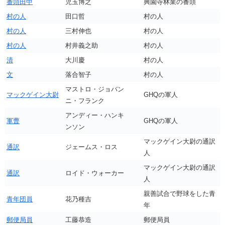
番頭田中
児玉博之
興園寺林業の番頭
村の人
田口哲
村の人
村の人
三村伸也
村の人
村の人
村井義之助
村の人
清
大川慶
村の人
文
落合智子
村の人
マストロ・ジョバン
マックゲイン大尉
GHQの軍人
ニ・フランク
アンディー・ハンキ
軍曹
GHQの軍人
ンソン
マックゲイン大尉の通訳
通訳
ジェームス・ロス
人
マックゲイン大尉の通訳
通訳
ロイド・ウォーカー
人
親善試合で野球をした青
青年団員
花乃種吉
年
郵便局員
工藤恭造
郵便局員