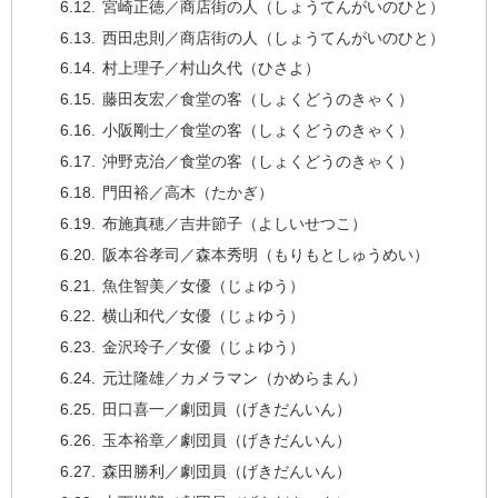
宮崎正徳／商店街の人（しょうてんがいのひと）
西田忠則／商店街の人（しょうてんがいのひと）
村上理子／村山久代（ひさよ）
藤田友宏／食堂の客（しょくどうのきゃく）
小阪剛士／食堂の客（しょくどうのきゃく）
沖野克治／食堂の客（しょくどうのきゃく）
門田裕／高木（たかぎ）
布施真穂／吉井節子（よしいせつこ）
阪本谷孝司／森本秀明（もりもとしゅうめい）
魚住智美／女優（じょゆう）
横山和代／女優（じょゆう）
金沢玲子／女優（じょゆう）
元辻隆雄／カメラマン（かめらまん）
田口喜一／劇団員（げきだんいん）
玉本裕章／劇団員（げきだんいん）
森田勝利／劇団員（げきだんいん）