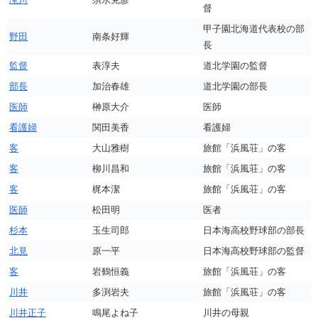
督
甲子園北海道代表校の部
野田
南条好輝
長
監督
表淳夫
道北学園の監督
部長
加治春雄
道北学園の部長
医師
榊原大介
医師
看護婦
関田美香
看護婦
客
大山雅樹
旅館「浜風荘」の客
客
柳川昌和
旅館「浜風荘」の客
客
梶本潔
旅館「浜風荘」の客
医師
松田明
医者
杉本
玉生司郎
日本海高校野球部の部長
北見
原一平
日本海高校野球部の監督
客
岩鶴恒義
旅館「浜風荘」の客
川井
多渕岩夫
旅館「浜風荘」の客
川井正子
鳴尾よね子
川井の母親