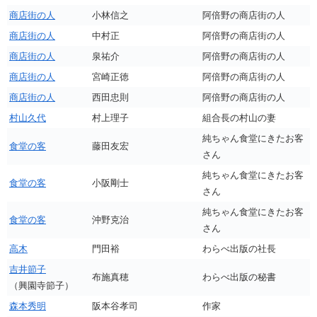
商店街の人
小林信之
阿倍野の商店街の人
商店街の人
中村正
阿倍野の商店街の人
商店街の人
泉祐介
阿倍野の商店街の人
商店街の人
宮崎正徳
阿倍野の商店街の人
商店街の人
西田忠則
阿倍野の商店街の人
村山久代
村上理子
組合長の村山の妻
純ちゃん食堂にきたお客
食堂の客
藤田友宏
さん
純ちゃん食堂にきたお客
食堂の客
小阪剛士
さん
純ちゃん食堂にきたお客
食堂の客
沖野克治
さん
高木
門田裕
わらべ出版の社長
吉井節子
布施真穂
わらべ出版の秘書
（興園寺節子）
森本秀明
阪本谷孝司
作家