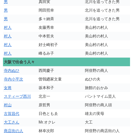
男
真田実
北川を追ってきた男
男
岡田照幸
北川を追ってきた男
男
多々納斉
北川を追ってきた男
村人
友藤秀幸
美山村の村人
村人
中本哲夫
美山村の村人
村人
好士崎初子
美山村の村人
村人
峰るみ子
美山村の村人
大阪で出会う人々
寺内ぬひ
西岡慶子
阿倍野の商人
寺内小平次
曽我廼家文童
ぬひの夫
女将
坂本和子
旅館のおかみ
スティーブ西川
北京一
パントマイム芸人
村山
原哲男
阿倍野の商人頭
古賀昌代
日色ともゑ
雄太の実母
大工さん
Mr.オクレ
大工
商店街の人
林幸次郎
阿倍野の商店街の人