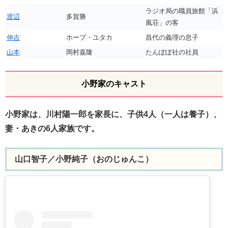
ラジオ局の職員旅館「浜
渡辺
多賀勝
風荘」の客
伸吉
ホープ・ユタカ
昌代の義理の息子
山本
岡村嘉隆
たんぽぽ社の社員
小野家のキャスト
小野家は、川村陽一郎を家長に、子供4人（一人は養子）、
妻・あきの6人家族です。
山口智子／小野純子（おのじゅんこ）