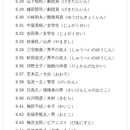
山下悦郎／劇団員（げきだんいん）
鎌田賢司／劇団員（げきだんいん）
小林和夫／郵便局員（ゆうびんきょくいん）
中畠美樹／女学生（じょがくせい）
吉田香／女学生（じょがくせい）
桂雀松／山岸（やまぎし）
三宅敦俊／秀平の友人（しゅうへいのゆうじん）
町田栄児／秀平の友人（しゅうへいのゆうじん）
河野元子／旅館の仲居（りょかんのなかい）
芝本正／大出（おおで）
塩見一之／警官（けいかん）
日高久／債権者の男（さいけんしゃのおとこ）
白川明彦／木村（きむら）
梅田千絵／令子（れいこ）
笑福亭瓶太／男（おとこ）
梅沢太郎／ピアニスト（ぴあにすと）