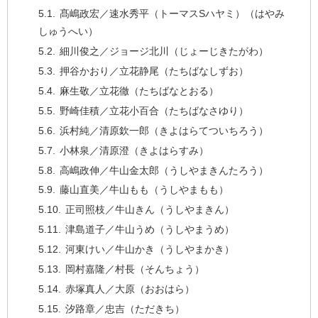
髙嶋政宏／速水秀平（トーマスSハヤミ）（はやみ
しゅうへい）
細川俊之／ジョージ北川（じょーじきたがわ）
押谷かおり／立花静尾（たちばなしずお）
麻生敬／立花徹（たちばなとおる）
野崎佳積／立花小百合（たちばなさゆり）
浜村純／清原欽一郎（きよはらてついちろう）
小林泉／清原澄（きよはらすみ）
高嶋政伸／牛山金太郎（うしやまきんたろう）
藤山直美／牛山もも（うしやまもも）
正司照枝／牛山きん（うしやまきん）
津島道子／牛山うめ（うしやまうめ）
河東けい／牛山かき（うしやまかき）
岡村嘉隆／村長（そんちょう）
赤塚真人／大原（おおはら）
汐路章／忠吉（ただきち）