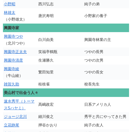
小野昭
西川弘志
純子の弟
林雄太
唐沢寿明
小野家の養子
（小野雄太）
興園寺家
興園寺つや
白川由美
興園寺林業の主
（北川つや）
興園寺正太夫
笑福亭鶴瓶
つやの長男
興園寺清彦
生瀬勝久
つやの次男
興園寺綾
繁田知里
つやの長女
（牛山綾）
雑賀久助
桂枝雀
校長先生
美山村で出会う人々
速水秀平（トーマ
髙嶋政宏
日系アメリカ人
スSハヤミ）
ジョージ北川
細川俊之
秀平と共にやってきた男
立花静尾
押谷かおり
純子の友人