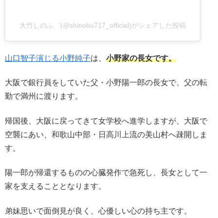
大竹しのふ゛(@shinobu717_official)がシェアした投稿
山口智子演じる小野純子
は、
小野家の長女です。
大阪で銀行員をしていた父・小野陽一郎の長女で、父の転
勤で満州に渡ります。
帰国後、大阪に戻ってきて女学校へ進学しますが、大阪で
空襲にあい、和歌山中部・日高川上流の美山村へ疎開しま
す。
陽一郎が帰還するものの心臓発作で急死し、長女として一
家を支えることとなります。
弟妹思いで面倒見が良く、心優しい心の持ち主です。