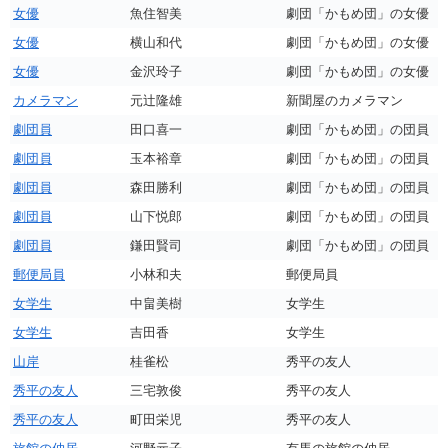
女優
魚住智美
劇団「かもめ団」の女優
女優
横山和代
劇団「かもめ団」の女優
女優
金沢玲子
劇団「かもめ団」の女優
カメラマン
元辻隆雄
新聞屋のカメラマン
劇団員
田口喜一
劇団「かもめ団」の団員
劇団員
玉本裕章
劇団「かもめ団」の団員
劇団員
森田勝利
劇団「かもめ団」の団員
劇団員
山下悦郎
劇団「かもめ団」の団員
劇団員
鎌田賢司
劇団「かもめ団」の団員
郵便局員
小林和夫
郵便局員
女学生
中畠美樹
女学生
女学生
吉田香
女学生
山岸
桂雀松
秀平の友人
秀平の友人
三宅敦俊
秀平の友人
秀平の友人
町田栄児
秀平の友人