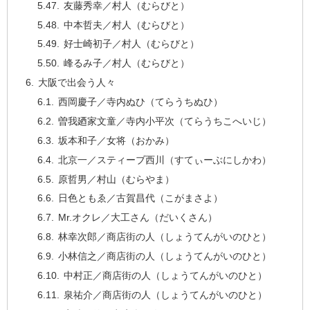
友藤秀幸／村人（むらびと）
中本哲夫／村人（むらびと）
好士崎初子／村人（むらびと）
峰るみ子／村人（むらびと）
大阪で出会う人々
西岡慶子／寺内ぬひ（てらうちぬひ）
曽我廼家文童／寺内小平次（てらうちこへいじ）
坂本和子／女将（おかみ）
北京一／スティーブ西川（すてぃーぶにしかわ）
原哲男／村山（むらやま）
日色ともゑ／古賀昌代（こがまさよ）
Mr.オクレ／大工さん（だいくさん）
林幸次郎／商店街の人（しょうてんがいのひと）
小林信之／商店街の人（しょうてんがいのひと）
中村正／商店街の人（しょうてんがいのひと）
泉祐介／商店街の人（しょうてんがいのひと）