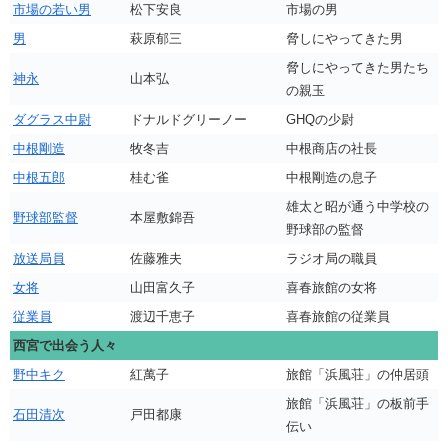
市場の若い男
松下安良
市場の男
男
萩原郁三
脅しにやってきた男
脅しにやってきた男たち
神永
山本弘
の親玉
ダグラス中尉
ドナルドグリーノー
GHQの少尉
中根剛造
牧冬吉
中根商店の社長
中根五郎
桂む雀
中根剛造の息子
雄太と昭が通う中学校の
野球部監督
本屋敷錦吾
野球部の監督
放送局員
佐藤雅夫
ラジオ局の職員
女将
山田富久子
喜春旅館の女将
従業員
渡辺千恵子
喜春旅館の従業員
西宮で出会う人々
野中キク
紅萬子
旅館「浜風荘」の仲居頭
旅館「浜風荘」の板前手
石田清次
戸田都康
伝い