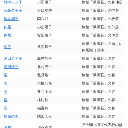
竹中ヨシ子
川田陽子
旅館「浜風荘」の客仲居
三島久美子
谷口友香
旅館「浜風荘」の仲居
垣本和平
岡八郎
旅館「浜風荘」の板前
仲居
杉山陽子
旅館「浜風荘」の仲居
仲居
安田勝子
旅館「浜風荘」の仲居
旅館「浜風荘」の新しい
菊江
風間舞子
仲居頭（泥棒）
酒田ミネ子
島村晶子
旅館「浜風荘」の客
酒田浩三
北村光生
旅館「浜風荘」の客
客
北見唯一
旅館「浜風荘」の客
客
大橋壯多
旅館「浜風荘」の客
客
井之上淳
旅館「浜風荘」の客
客
桂坊枝
旅館「浜風荘」の客
客
福富純一
旅館「浜風荘」の客
旅館の客
端田宏三
旅館「浜風荘」の客
甲子園北海道代表校の監
滝川
須永克彦