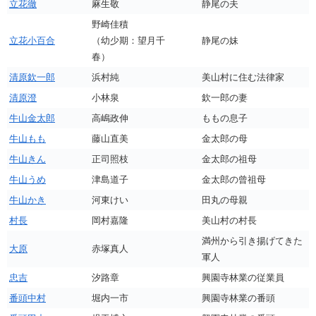
立花徹
麻生敬
静尾の夫
野崎佳積
立花小百合
（幼少期：望月千
静尾の妹
春）
清原欽一郎
浜村純
美山村に住む法律家
清原澄
小林泉
欽一郎の妻
牛山金太郎
高嶋政伸
ももの息子
牛山もも
藤山直美
金太郎の母
牛山きん
正司照枝
金太郎の祖母
牛山うめ
津島道子
金太郎の曾祖母
牛山かき
河東けい
田丸の母親
村長
岡村嘉隆
美山村の村長
満州から引き揚げてきた
大原
赤塚真人
軍人
忠吉
汐路章
興園寺林業の従業員
番頭中村
堀内一市
興園寺林業の番頭