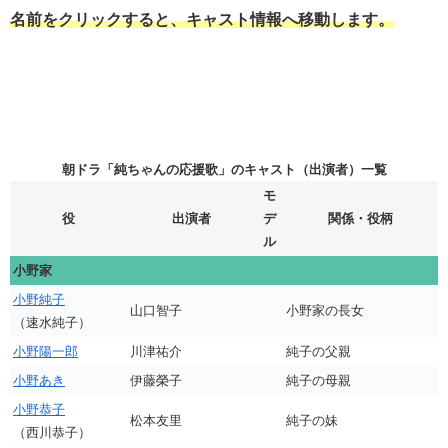
名前をクリックすると、キャスト情報へ移動します。
朝ドラ「純ちゃんの応援歌」のキャスト（出演者）一覧
モ
役
出演者
デ
関係・役柄
ル
小野家
小野純子
山口智子
小野家の長女
（速水純子）
小野陽一郎
川津祐介
純子の父親
小野あき
伊藤榮子
純子の母親
小野恭子
松本友里
純子の妹
（西川恭子）