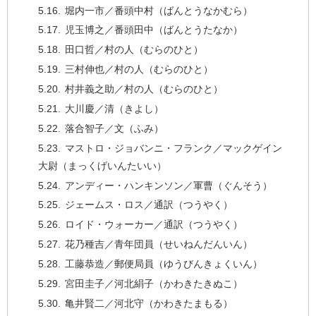
堀内一市／番頭中村（ばんとうなかむら）
児玉博之／番頭田中（ばんとうたなか）
田口哲／村の人（むらのひと）
三村伸也／村の人（むらのひと）
村井義之助／村の人（むらのひと）
大川慶／清（きよし）
落合智子／文（ふみ）
マストロ・ジョバンニ・フランク／マックゲイン
大尉（まっくげいんたいい）
アンディー・ハンキンソン／軍曹（ぐんそう）
ジェームス・ロス／通訳（つうやく）
ロイド・ウォーカー／通訳（つうやく）
花乃種吉／青年団員（せいねんだんいん）
工藤恭造／郵便局員（ゆうびんきょくいん）
宮田圭子／河北絹子（かわきたきぬこ）
亀井賢二／河北守（かわきたまもる）