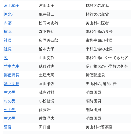
河北絹子
宮田圭子
林雄太の叔母
河北守
亀井賢二
林雄太の叔父
内藤
松岡与志雄
美山村の医者
稲本
森下鉄朗
東和生命の専務
社員
広岡善四郎
東和生命の社員
社員
楠本光子
東和生命の社員
客
山田交作
東和生命にやってきた客
竹中先生
穂積哲也
昭と雄太の小学校の担任
郵便局員
土屋恵司
郵便配達員
消防団長
国田栄弥
美山村の消防団長
村の男
蔵多哲雄
消防団員
村の男
小松健悦
消防団員
村の男
佐藤浩
消防団員
村の男
佐野晶夫
消防団員
警官
田口哲
美山村の警察官