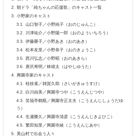
朝ドラ「純ちゃんの応援歌」のキャスト一覧
小野家のキャスト
山口智子／小野純子（おのじゅんこ）
川津祐介／小野陽一郎（おのよういちろう）
伊藤榮子／小野あき（おのあき）
松本友里／小野恭子（おのきょうこ）
西川弘志／小野昭（おのあきら）
唐沢寿明／林雄太（はやしゆうた）
興園寺家のキャスト
桂枝雀／雑賀久助（さいがきゅうすけ）
白川由美／興園寺つや（こうえんじつや）
笑福亭鶴瓶／興園寺正太夫（こうえんじしょうだゆ
う）
生瀬勝久／興園寺清彦（こうえんじきよひこ）
繁田知里／興園寺綾（こうえんじあや）
美山村で出会う人々