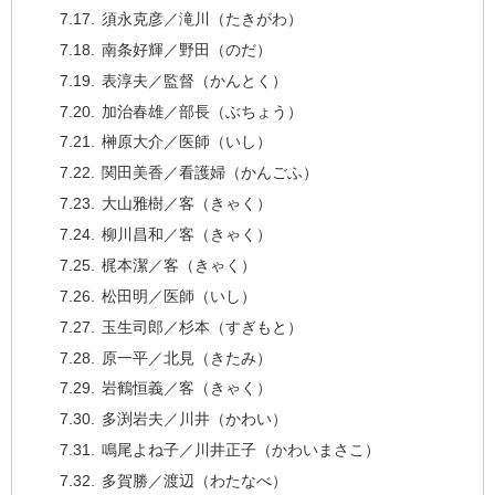
須永克彦／滝川（たきがわ）
南条好輝／野田（のだ）
表淳夫／監督（かんとく）
加治春雄／部長（ぶちょう）
榊原大介／医師（いし）
関田美香／看護婦（かんごふ）
大山雅樹／客（きゃく）
柳川昌和／客（きゃく）
梶本潔／客（きゃく）
松田明／医師（いし）
玉生司郎／杉本（すぎもと）
原一平／北見（きたみ）
岩鶴恒義／客（きゃく）
多渕岩夫／川井（かわい）
鳴尾よね子／川井正子（かわいまさこ）
多賀勝／渡辺（わたなべ）