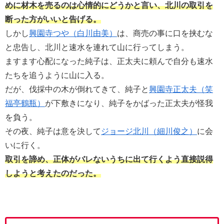
めに材木を売るのは心情的にどうかと言い、北川の取引を
断った方がいいと告げる。
しかし
興園寺つや（白川由美）
は、商売の事に口を挟むな
と忠告し、北川と速水を連れて山に行ってしまう。
ますます心配になった純子は、正太夫に頼んで自分も速水
たちを追うように山に入る。
だが、伐採中の木が倒れてきて、純子と
興園寺正太夫（笑
福亭鶴瓶）
が下敷きになり、純子をかばった正太夫が怪我
を負う。
その夜、純子は意を決して
ジョージ北川（細川俊之）
に会
いに行く。
取引を諦め、正体がバレないうちに出て行くよう直接説得
しようと考えたのだった。