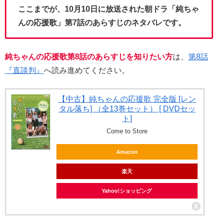
ここまでが、10月10日に放送された朝ドラ「純ちゃ
んの応援歌」第7話のあらすじのネタバレです。
純ちゃんの応援歌第8話のあらすじを知りたい方
は、
第8話
『直談判』
へ読み進めてください。
【中古】純ちゃんの応援歌 完全版 [レン
タル落ち] （全13巻セット） [ DVDセッ
ト]
Come to Store
Amazon
楽天
Yahoo!ショッピング