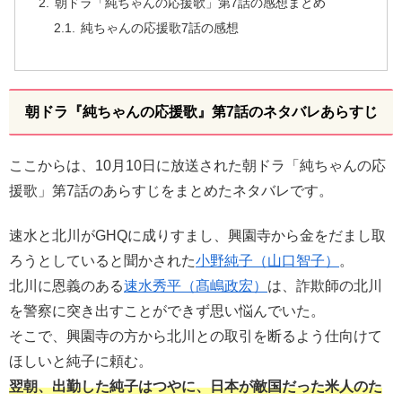
朝ドラ「純ちゃんの応援歌」第7話の感想まとめ
純ちゃんの応援歌7話の感想
朝ドラ『純ちゃんの応援歌』第7話のネタバレあらすじ
ここからは、10月10日に放送された朝ドラ「純ちゃんの応
援歌」第7話のあらすじをまとめたネタバレです。
速水と北川がGHQに成りすまし、興園寺から金をだまし取
ろうとしていると聞かされた
小野純子（山口智子）
。
北川に恩義のある
速水秀平（髙嶋政宏）
は、詐欺師の北川
を警察に突き出すことができず思い悩んでいた。
そこで、興園寺の方から北川との取引を断るよう仕向けて
ほしいと純子に頼む。
翌朝、出勤した純子はつやに、日本が敵国だった米人のた