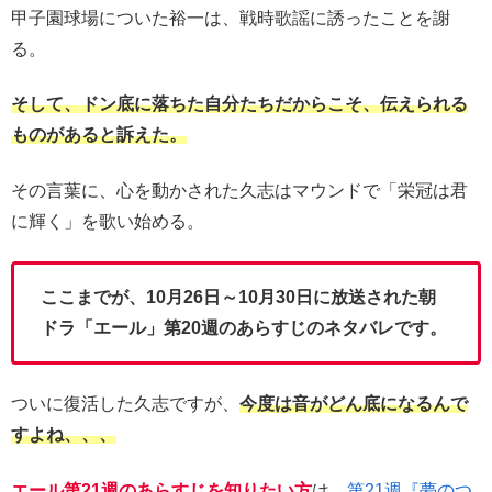
甲子園球場についた裕一は、戦時歌謡に誘ったことを謝
る。
そして、ドン底に落ちた自分たちだからこそ、伝えられる
ものがあると訴えた。
その言葉に、心を動かされた久志はマウンドで「栄冠は君
に輝く」を歌い始める。
ここまでが、10月26日～10月30日に放送された朝
ドラ「エール」第20週のあらすじのネタバレです。
ついに復活した久志ですが、
今度は音がどん底になるんで
すよね、、、
エール第21週のあらすじを知りたい方
は、
第21週『夢のつ