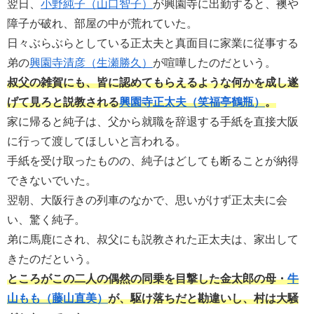
翌日、
小野純子（山口智子）
が興園寺に出勤すると、襖や
障子が破れ、部屋の中が荒れていた。
日々ぶらぶらとしている正太夫と真面目に家業に従事する
弟の
興園寺清彦（生瀬勝久）
が喧嘩したのだという。
叔父の雑賀にも、皆に認めてもらえるような何かを成し遂
げて見ろと説教される
興園寺正太夫（笑福亭鶴瓶）
。
家に帰ると純子は、父から就職を辞退する手紙を直接大阪
に行って渡してほしいと言われる。
手紙を受け取ったものの、純子はどしても断ることが納得
できないでいた。
翌朝、大阪行きの列車のなかで、思いがけず正太夫に会
い、驚く純子。
弟に馬鹿にされ、叔父にも説教された正太夫は、家出して
きたのだという。
ところがこの二人の偶然の同乗を目撃した金太郎の母・
牛
山もも（藤山直美）
が、駆け落ちだと勘違いし、村は大騒