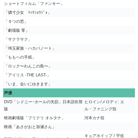
ショートフィルム「ファンキー」
「燐寸少女 ﾏｯﾁｼｮｳｼﾞｮ」
「９つの窓」
「劇場版 零」
「サクラサク」
「埼玉家族・ハカバノート」
「ももへの手紙」
「ロック〜わんこの島〜」
「アイリス -THE LAST-」
「いま、会いにゆきます」
声優
DVD「シドニー･ホールの失踪」日本語吹替
ヒロイン/メロディ: エ
版
ル・ファニング役
映画劇場版「フリクリ オルタナ」
河本カナ役
映画「あさがおと加瀬さん」
キュアホイップ / 宇佐