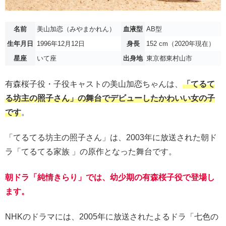
名前
美山加恋（みやまかれん）
血液型
AB型
生年月日
1996年12月12日
身長
152 cm（2020年現在）
星座
いて座
出身地
東京都東村山市
有森桜子役・子役キャストの美山加恋ちゃんは、
「てるて
る坊主の照子さん」の舞台でデビューしたかわいい女の子
です
。
「てるてる坊主の照子さん」は、2003年に放送された朝ド
ラ「てるてる家族 」の原作となった舞台です。
朝ドラ「純情きらり」では、幼少期の有森桜子役で登場し
ます。
NHKのドラマには、2005年に放送されたよるドラ「七色の