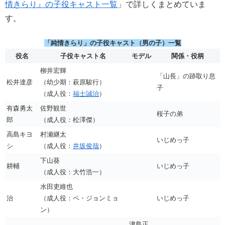
情きらり』の子役キャスト一覧
」で詳しくまとめていま
す。
「純情きらり」の子役キャスト（男の子）一覧
役名
子役キャスト名
モデル
関係・役柄
柳井宏輝
「山長」の跡取り息
松井達彦
（幼少期：萩原駿行）
子
（成人役：
福士誠治
）
有森勇太
佐野観世
桜子の弟
郎
（成人役：松澤傑）
高島キヨ
村瀬継太
いじめっ子
シ
（成人役：
井坂俊哉
）
下山葵
耕輔
いじめっ子
（成人役：大竹浩一）
水田吏維也
治
（成人役：ペ・ジョンミョ
いじめっ子
ン）
津島正