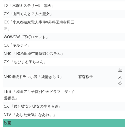
TX「水曜ミステリー9 罪火」
CX「山田くんと７人の魔女」
CX「小京都連続殺人事件×外科医鳩村周五
郎」
WOWOW「下町ロケット」
CX「ギルティ」
NHK 「ROMES/空港防御システム」
CX 「ちびまる子ちゃん」
主
NHK連続ドラマ小説「純情きらり」
有森桜子
人
公
TBS 「和田アキ子特別企画ドラマ ザ・介
護番長」
CX 「僕と彼女と彼女の生きる道」
NTV 「あした天気になあれ。」
映画