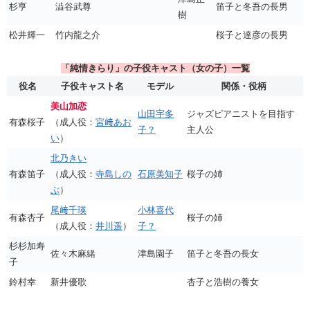
杉亨
澁谷武尊
笛子と冬吾の長男
樹
松井輝一
竹内龍之介
桜子と達彦の長男
「純情きらり」の子役キャスト（女の子）一覧
役名
子役キャスト名
モデル
関係・役柄
美山加恋
山田宇多
ジャズピアニストを目指す
有森桜子
（成人役：
宮﨑あお
子？
主人公
い
）
北乃きい
有森笛子
（成人役：
寺島しの
石原美知子
桜子の姉
ぶ
）
尾﨑千瑛
小林喜代
有森杏子
桜子の姉
（成人役：
井川遥
）
子？
杉杉加寿
佐々木麻緒
津島園子
笛子と冬吾の長女
子
鈴村幸
新井優歌
杏子と浩樹の養女