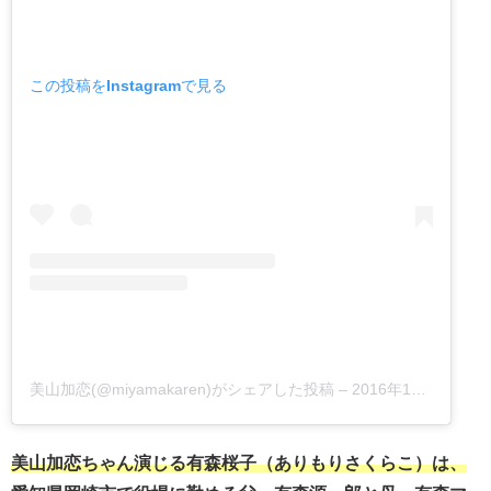
この投稿をInstagramで見る
美山加恋(@miyamakaren)がシェアした投稿
–
2016年12月月12日午前12時16分PST
美山加恋ちゃん演じる有森桜子（ありもりさくらこ）は、