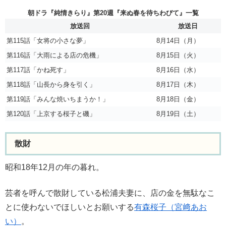
朝ドラ『純情きらり』第20週『来ぬ春を待ちわびて』一覧
放送回
放送日
第115話「女将の小さな夢」
8月14日（月）
第116話「大雨による店の危機」
8月15日（火）
第117話「かね死す」
8月16日（水）
第118話「山長から身を引く」
8月17日（木）
第119話「みんな焼いちまうか！」
8月18日（金）
第120話「上京する桜子と磯」
8月19日（土）
散財
昭和18年12月の年の暮れ。
芸者を呼んで散財している松浦夫妻に、店の金を無駄なこ
とに使わないでほしいとお願いする
有森桜子（宮﨑あお
い）
。