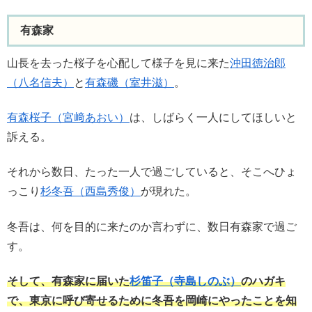
有森家
山長を去った桜子を心配して様子を見に来た
沖田徳治郎
（八名信夫）
と
有森磯（室井滋）
。
有森桜子（宮﨑あおい）
は、しばらく一人にしてほしいと
訴える。
それから数日、たった一人で過ごしていると、そこへひょ
っこり
杉冬吾（西島秀俊）
が現れた。
冬吾は、何を目的に来たのか言わずに、数日有森家で過ご
す。
そして、有森家に届いた
杉笛子（寺島しのぶ）
のハガキ
で、東京に呼び寄せるために冬吾を岡崎にやったことを知