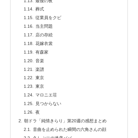
最後の夜
葬式
従業員をクビ
当主問題
店の存続
花嫁衣裳
有森家
音楽
楽譜
東京
東京
マロニエ荘
見つからない
夜
朝ドラ「純情きらり」第20週の感想まとめ
音曲を止められた瞬間の六角さんの顔
久しぶりの達彦パパ