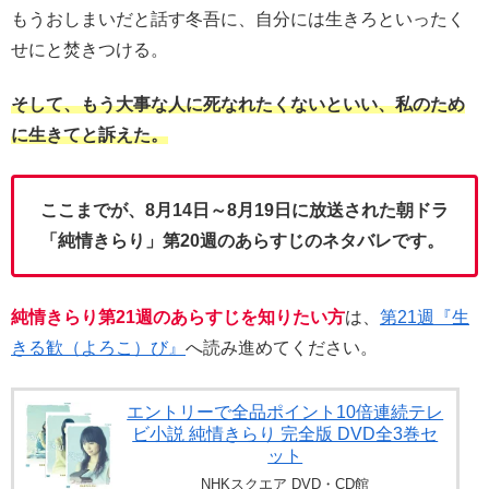
もうおしまいだと話す冬吾に、自分には生きろといったく
せにと焚きつける。
そして、もう大事な人に死なれたくないといい、私のため
に生きてと訴えた。
ここまでが、8月14日～8月19日に放送された朝ドラ
「純情きらり」第20週のあらすじのネタバレです。
純情きらり第21週のあらすじを知りたい方
は、
第21週『生
きる歓（よろこ）び』
へ読み進めてください。
エントリーで全品ポイント10倍連続テレ
ビ小説 純情きらり 完全版 DVD全3巻セ
ット
NHKスクエア DVD・CD館