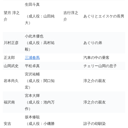
生田斗真
望月 淳之
吉行淳之
（成人役：山田純
あぐりとエイスケの長男
介
介
大）
小此木優也
川村正彦
（成人役：高村祐
あぐりの弟
毅）
正太郎
三浦春馬
汽車の中の乗客
山岡武史
平松卓真
チェリー山岡の息子
宮沢祐輔
岩本尚久
（成人役：関口知
淳之介の親友
宏）
宮本大輝
福沢南
（成人役：池内万
淳之介の親友
作）
坂本修聡
安吉
（成人役：小磯勝
諒子の幼馴染