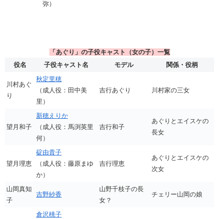
弥）
「あぐり」の子役キャスト（女の子）一覧
役名
子役キャスト名
モデル
関係・役柄
秋定里穂
川村あぐ
（成人役：田中美
吉行あぐり
川村家の三女
り
里）
新穂えりか
あぐりとエイスケの
望月和子
（成人役：馬渕英里
吉行和子
長女
何）
碇由貴子
あぐりとエイスケの
望月理恵
（成人役：藤原まゆ
吉行理恵
次女
か）
山岡真知
山野千枝子の長
吉野紗香
チェリー山岡の娘
子
女？
倉沢桃子