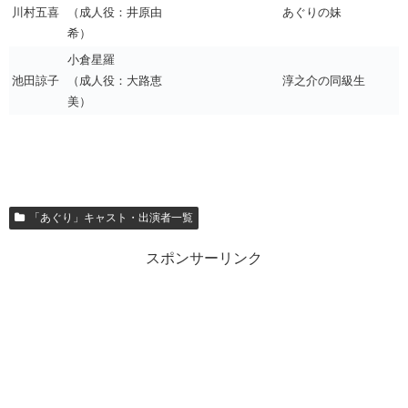
川村五喜
（成人役：井原由
あぐりの妹
希）
小倉星羅
池田諒子
（成人役：大路恵
淳之介の同級生
美）
「あぐり」キャスト・出演者一覧
スポンサーリンク