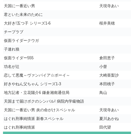
天国に一番近い男
天現寺あい
君といた未来のために
大好き!五つ子 シリーズ1-6
桜井美穂
チープラブ
仮面ライダークウガ
子連れ狼
仮面ライダー555
倉田恵子
功名が辻
小督
恋して悪魔～ヴァンパイア☆ボーイ～
大崎亜梨沙
好きやねん父ちゃん シリーズ1-3
本田桃子
地方記者・立花陽介6 鎌倉湘南通信局
鳥山
天国まで届けボクのシンバル! 病院内学級物語
天国に一番近い男 炎の命がけスペシャル
天現寺あい
はぐれ刑事純情派 新春スペシャル
夏川あかね
はぐれ刑事純情派
田代望