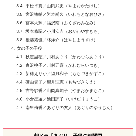
平松卓真／山岡武史（やまおかたけし）
宮沢祐輔／岩本尚久（いわもとなおひさ）
宮本大輝／福沢南（ふくざわみなみ）
坂本修聡／小川安吉（おがわやすきち）
後藤拓也／林洋介（はやしようすけ）
女の子の子役
秋定里穂／川村あぐり（かわむらあぐり）
倉沢桃子／川村五喜（かわむらいつき）
新穂えりか／望月和子（もちづきかずこ）
碇由貴子／望月理恵（もちづきりえ）
吉野紗香／山岡真知子（やまおかまちこ）
小倉星羅／池田諒子（いけだりょうこ）
南里侑香／あぐりの友人（あぐりのゆうじん）
朝ドラ「あぐり」子役の相関図