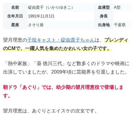
名前
碇由貴子（いかりゆきこ）
血液型
A型
生年月日
1991年11月1日
身長
星座
さそり座
出身地
千葉県
望月理恵の
子役キャスト・碇由貴子ちゃん
は、
ブレンディ
のCMで、一躍人気を集めたかわいい女の子です。
「熱中家族」「葵 徳川三代」など数多くのドラマや映画に
出演していましたが、2009年頃に芸能界を引退しました。
朝ドラ「あぐり」では、幼少期の望月理恵役で登場しま
す。
望月理恵は、あぐりとエイスケの次女です。