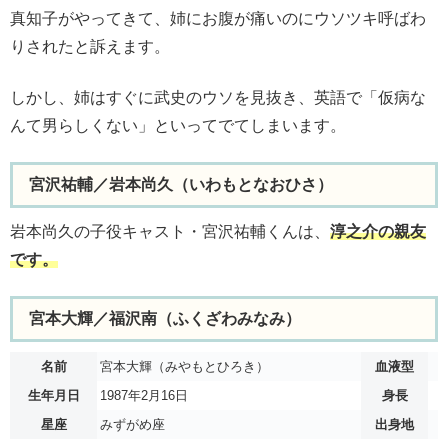
真知子がやってきて、姉にお腹が痛いのにウソツキ呼ばわ
りされたと訴えます。
しかし、姉はすぐに武史のウソを見抜き、英語で「仮病な
んて男らしくない」といってでてしまいます。
宮沢祐輔／岩本尚久（いわもとなおひさ）
岩本尚久の子役キャスト・宮沢祐輔くんは、
淳之介の親友
です。
宮本大輝／福沢南（ふくざわみなみ）
名前
宮本大輝（みやもとひろき）
血液型
生年月日
1987年2月16日
身長
星座
みずがめ座
出身地