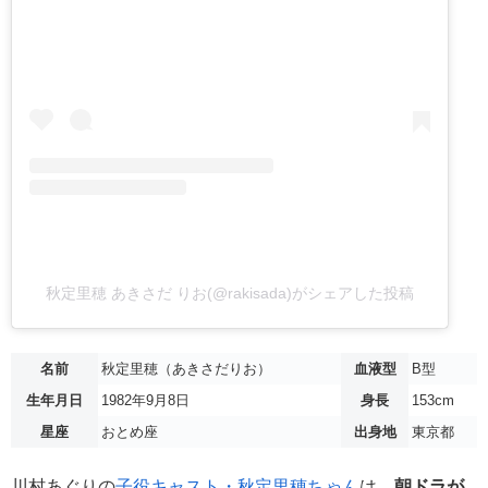
秋定里穂 あきさだ りお(@rakisada)がシェアした投稿
名前
秋定里穂（あきさだりお）
血液型
B型
生年月日
1982年9月8日
身長
153cm
星座
おとめ座
出身地
東京都
川村あぐりの
子役キャスト・秋定里穂ちゃん
は、
朝ドラが