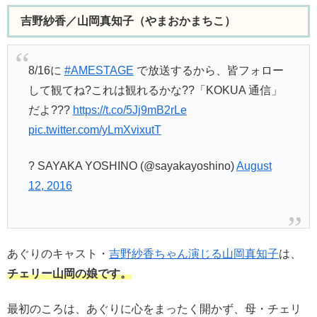
吉野紗香／山岡真知子（やまおかまちこ）
8/16に
#AMESTAGE
で放送するから、皆フォロー
して観てね?これは観れるかな??「KOKUA 通信」
だよ???
https://t.co/5Jj9mB2rLe
pic.twitter.com/yLmXvixutT
? SAYAKA YOSHINO (@sayakayoshino)
August
12, 2016
あぐりのキャスト・
吉野紗香ちゃん演じる山岡真知子
は、
チェリー山岡の娘です。
最初のころは、あぐりに心をまったく開かず、母・チェリ