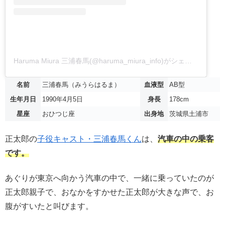
Haruma Miura 三浦春馬(@haruma_miura_info)がシェアした投稿
名前
三浦春馬（みうらはるま）
血液型
AB型
生年月日
1990年4月5日
身長
178cm
星座
おひつじ座
出身地
茨城県土浦市
正太郎の
子役キャスト・三浦春馬くん
は、
汽車の中の乗客
です。
あぐりが東京へ向かう汽車の中で、一緒に乗っていたのが
正太郎親子で、おなかをすかせた正太郎が大きな声で、お
腹がすいたと叫びます。