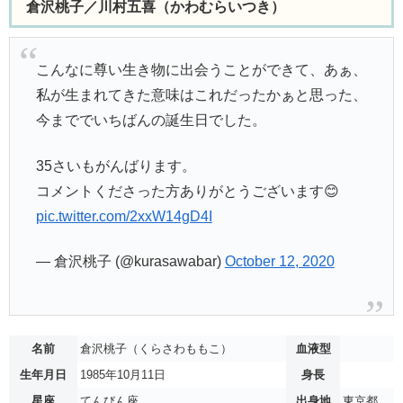
倉沢桃子／川村五喜（かわむらいつき）
こんなに尊い生き物に出会うことができて、あぁ、
私が生まれてきた意味はこれだったかぁと思った、
今まででいちばんの誕生日でした。
35さいもがんばります。
コメントくださった方ありがとうございます😊
pic.twitter.com/2xxW14gD4I
— 倉沢桃子 (@kurasawabar)
October 12, 2020
名前
倉沢桃子（くらさわももこ）
血液型
生年月日
1985年10月11日
身長
星座
てんびん座
出身地
東京都