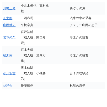
小此木優也、高村祐
川村正彦
あぐりの弟
毅
正太郎
三浦春馬
汽車の中の乗客
山岡武史
平松卓真
チェリー山岡の息子
宮沢祐輔
岩本尚久
（成人役：関口知
淳之介の親友
宏）
宮本大輝
福沢南
（成人役：池内万
淳之介の親友
作）
坂本修聡
小川安吉
（成人役：小磯勝
諒子の幼馴染
弥）
林洋介
後藤拓也
林晃の息子