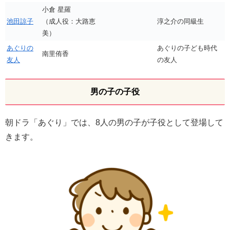
小倉 星羅
池田諒子
（成人役：大路恵
淳之介の同級生
美）
あぐりの
あぐりの子ども時代
南里侑香
友人
の友人
男の子の子役
朝ドラ「あぐり」では、8人の男の子が子役として登場して
きます。