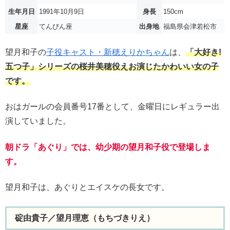
生年月日
1991年10月9日
身長
150cm
星座
てんびん座
出身地
福島県会津若松市
望月和子の
子役キャスト・新穂えりかちゃん
は、
「大好き!
五つ子」シリーズの桜井美穂役えお演じたかわいい女の子
です。
おはガールの会員番号17番として、金曜日にレギュラー出
演していました。
朝ドラ「あぐり」では、幼少期の望月和子役で登場しま
す。
望月和子は、あぐりとエイスケの長女です。
碇由貴子／望月理恵（もちづきりえ）