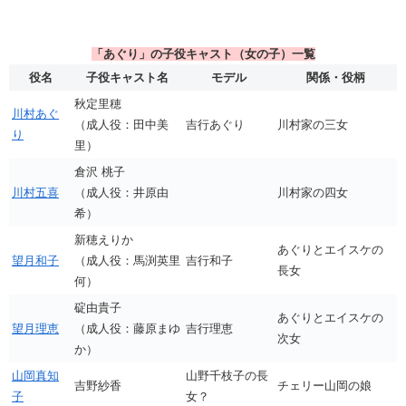
「あぐり」の子役キャスト（女の子）一覧
役名
子役キャスト名
モデル
関係・役柄
秋定里穂
川村あぐ
（成人役：田中美
吉行あぐり
川村家の三女
り
里）
倉沢 桃子
川村五喜
（成人役：井原由
川村家の四女
希）
新穂えりか
あぐりとエイスケの
望月和子
（成人役：馬渕英里
吉行和子
長女
何）
碇由貴子
あぐりとエイスケの
望月理恵
（成人役：藤原まゆ
吉行理恵
次女
か）
山岡真知
山野千枝子の長
吉野紗香
チェリー山岡の娘
子
女？