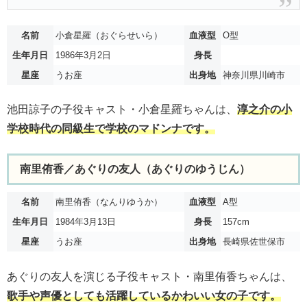
名前
小倉星羅（おぐらせいら）
血液型
O型
生年月日
1986年3月2日
身長
星座
うお座
出身地
神奈川県川崎市
池田諒子の子役キャスト・小倉星羅ちゃんは、
淳之介の小
学校時代の同級生で学校のマドンナです。
南里侑香／あぐりの友人（あぐりのゆうじん）
名前
南里侑香（なんりゆうか）
血液型
A型
生年月日
1984年3月13日
身長
157cm
星座
うお座
出身地
長崎県佐世保市
あぐりの友人を演じる子役キャスト・南里侑香ちゃんは、
歌手や声優としても活躍しているかわいい女の子です。