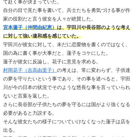
て赴く事が決まっていた。
自分の目で見た事を書いて、兵士たちを勇気づける事が作
家の役割だと言う彼女を人々が絶賛した。
宮本蓮子（仲間由紀恵）
は、宇田川や長谷部のような考え
に対して強い違和感を感じていた。
宇田川が彼女に対して、未だに恋愛物を書くのではなく、
国の為に書く事が大事だと、蓮子をコケにした。
蓮子が彼女に反論し、花子に意見を求める。
村岡花子（吉高由里子）
の考えは、常に変わらず、子供達
の夢を守りたいという事であり、その事を述べると、宇田
川が今の日本の状況でそのような悠長な事を言っていられ
ないと言葉を返した。
さらに長谷部が子供たちの夢を守るには国がより強くなる
必要があると力説する。
そんな彼女たちの様子についていけなくなった蓮子は店を
出る。