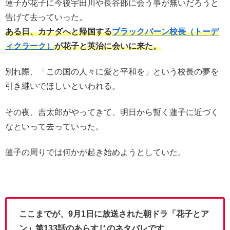
蓮子が花子に今後宇田川や長谷部に会う事が無いだろうと
告げて去っていった。
ある日、カナダへと帰国する
ブラックバーン校長（トーデ
ィクラーク）
が花子と英治に会いに来た。
別れ際、「この国の人々に愛と平和を」という校長の夢を
引き継いでほしいといわれる。
その夜、吉太郎がやってきて、明日から暫く蓮子に近づく
なといって去っていった。
蓮子の周りでは何かが起き始めようとしていた。
ここまでが、9月1日に放送された朝ドラ「花子とア
ン」第133話のあらすじのネタバレです。