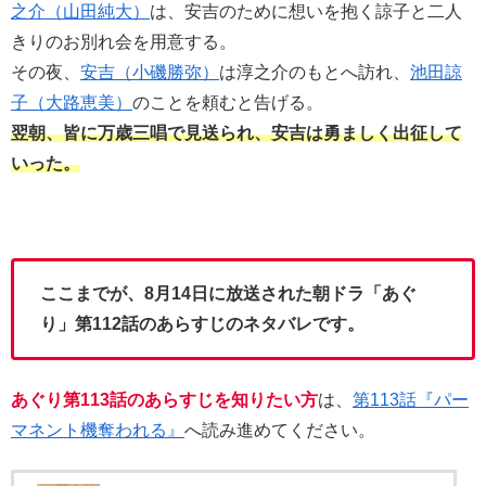
之介（山田純大）
は、安吉のために想いを抱く諒子と二人
きりのお別れ会を用意する。
その夜、
安吉（小磯勝弥）
は淳之介のもとへ訪れ、
池田諒
子（大路恵美）
のことを頼むと告げる。
翌朝、皆に万歳三唱で見送られ、安吉は勇ましく出征して
いった。
ここまでが、8月14日に放送された朝ドラ「あぐ
り」第112話のあらすじのネタバレです。
あぐり第113話のあらすじを知りたい方
は、
第113話『パー
マネント機奪われる』
へ読み進めてください。