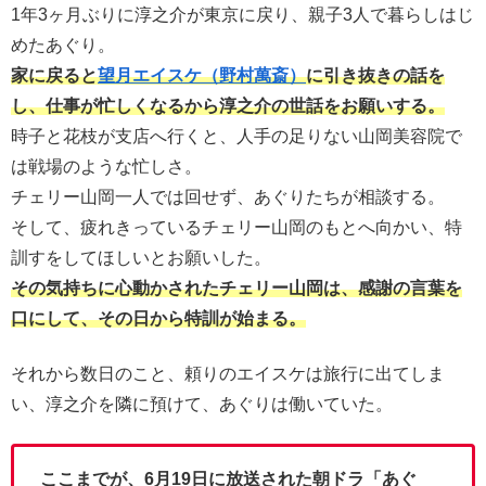
1年3ヶ月ぶりに淳之介が東京に戻り、親子3人で暮らしはじ
めたあぐり。
家に戻ると
望月エイスケ（野村萬斎）
に引き抜きの話を
し、仕事が忙しくなるから淳之介の世話をお願いする。
時子と花枝が支店へ行くと、人手の足りない山岡美容院で
は戦場のような忙しさ。
チェリー山岡一人では回せず、あぐりたちが相談する。
そして、疲れきっているチェリー山岡のもとへ向かい、特
訓すをしてほしいとお願いした。
その気持ちに心動かされたチェリー山岡は、感謝の言葉を
口にして、その日から特訓が始まる。
それから数日のこと、頼りのエイスケは旅行に出てしま
い、淳之介を隣に預けて、あぐりは働いていた。
ここまでが、6月19日に放送された朝ドラ「あぐ