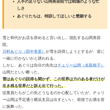
人手の足りない山岡美容院では戦場のような忙
しさ
あぐりたちは、特訓してほしいと懇願する
雪と和代がお店を辞めると言い出し、混乱する山岡美容
院。
川村あぐり（田中美里）
が雪を説得しようとするが、逆に
一緒に行かないかと誘われる。
しかし、あぐりは自分の先生は
チェリー山岡（名取裕子）
山岡だといい断った。
雪はあぐりの説得も聞かず、この世界は力のある者だけが
生き残る世界だと訴え出て行った。
従業員たちがこの先どうなるのか心配していたが、チェリ
ー山岡は予定通り横浜支店は出すといい、前祝でお酒を皆
に振舞った。