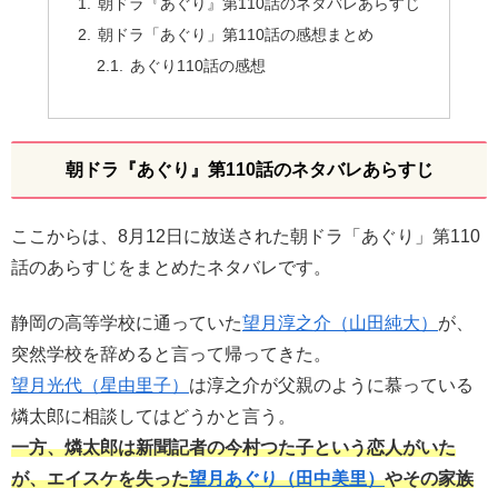
朝ドラ『あぐり』第110話のネタバレあらすじ
朝ドラ「あぐり」第110話の感想まとめ
あぐり110話の感想
朝ドラ『あぐり』第110話のネタバレあらすじ
ここからは、8月12日に放送された朝ドラ「あぐり」第110
話のあらすじをまとめたネタバレです。
静岡の高等学校に通っていた
望月淳之介（山田純大）
が、
突然学校を辞めると言って帰ってきた。
望月光代（星由里子）
は淳之介が父親のように慕っている
燐太郎に相談してはどうかと言う。
一方、燐太郎は新聞記者の今村つた子という恋人がいた
が、エイスケを失った
望月あぐり（田中美里）
やその家族