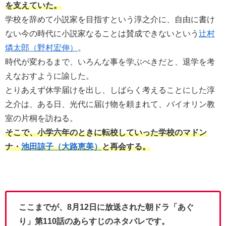
を支えていた。
学校を辞めて小説家を目指すという淳之介に、自由に書け
ない今の時代に小説家なることは賛成できないという
辻村
燐太郎（野村宏伸）
。
時代が変わるまで、いろんな事を学ぶべきだと、退学を考
えなおすように諭した。
とりあえず休学届けを出し、しばらく考えることにした淳
之介は、ある日、光代に届け物を頼まれて、バイオリン教
室の片桐を訪ねる。
そこで、小学六年のときに転校していった学校のマドン
ナ・
池田諒子（大路恵美）
と再会する。
ここまでが、8月12日に放送された朝ドラ「あぐ
り」第110話のあらすじのネタバレです。