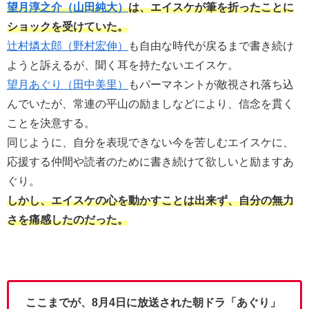
望月淳之介（山田純大）
は、エイスケが筆を折ったことに
ショックを受けていた。
辻村燐太郎（野村宏伸）
も自由な時代が戻るまで書き続け
ようと訴えるが、聞く耳を持たないエイスケ。
望月あぐり（田中美里）
もパーマネントが敵視され落ち込
んでいたが、常連の平山の励ましなどにより、信念を貫く
ことを決意する。
同じように、自分を表現できない今を苦しむエイスケに、
応援する仲間や読者のために書き続けて欲しいと励ますあ
ぐり。
しかし、エイスケの心を動かすことは出来ず、自分の無力
さを痛感したのだった。
ここまでが、8月4日に放送された朝ドラ「あぐり」