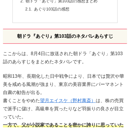
朝ドラ「あぐり」第103話の感想まとめ
あぐり103話の感想
朝ドラ『あぐり』第103話のネタバレあらすじ
ここからは、8月4日に放送された朝ドラ「あぐり」第103
話のあらすじをまとめたネタバレです。
昭和13年、長期化した日中戦争により、日本では贅沢や華
美を戒める風潮が強まり、東京の美容業界にパーマネント
自粛の勧告が出る。
書くことをやめた
望月エイスケ（野村萬斎）
は、株の売買
で派手に儲け、高級車を買ったりなど羽振りの良さが目立
っていた。
一方で、父が小説家であることを密かに誇りに思っていた