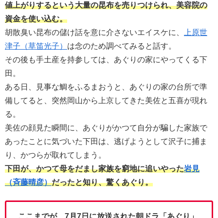
値上がりするという大量の昆布を売りつけられ、美容院の
資金を使い込む。
胡散臭い昆布の儲け話を意に介さないエイスケに、
上原世
津子（草笛光子）
は念のため調べてみると話す。
その後も手土産を持参しては、あぐりの家にやってくる下
田。
ある日、見事な鯛をふるまおうと、あぐりの家の台所で準
備してると、突然岡山から上京してきた美佐と五喜が現れ
る。
美佐の顔見た瞬間に、あぐりがかつて自分が騙した家族で
あったことに気づいた下田は、逃げようとして沢子に捕ま
り、かつらが取れてしまう。
下田が、かつて母をだまし家族を窮地に追いやった
岩見
（斉藤晴彦）
だったと知り、驚くあぐり。
ここまでが、7月7日に放送された朝ドラ「あぐり」