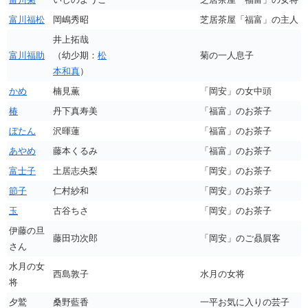
富川福松
岡嶋秀昭
芝居茶屋「福富」の主人
井上拓哉
富川福助
（幼少期：
松
菊の一人息子
本和真
）
かめ
楠見薫
「岡安」の女中頭
椿
丹下真寿美
「福富」のお茶子
ぼたん
沢暉蓮
「福富」のお茶子
あやめ
藤本くるみ
「福富」のお茶子
富士子
土居志央梨
「岡安」のお茶子
節子
仁村紗和
「岡安」のお茶子
玉
古谷ちさ
「岡安」のお茶子
伊藤の旦
藤田功次郎
「岡安」のご贔屓客
さん
水月の女
西島敦子
水月の女将
将
夕鷲
桑野藍香
一平お気に入りの芸子