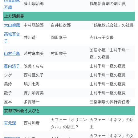
須賀廼家
藤山扇治郎
鶴亀新喜劇の劇団員
万歳
上方演劇界
大山鶴蔵
中村鴈治郎
白井松次郎
「鶴亀株式会社」の社長
高城百合
井川遥
岡田嘉子
売れっ子女優
子
芝居小屋「山村千鳥一
山村千鳥
若村麻由美
村田栄子
座」の座長
薮内清子
映美くらら
山村千鳥一座の座員
シゲ
西村亜矢子
山村千鳥一座の座員
美鈴
鳩川七海
山村千鳥一座の座員
艶子
實川加賀美
山村千鳥一座の座員
座本
多賀勝一
三楽劇場の興行責任者
京都で出会う人びと
カフェー「オリエン
カフェー「キネマ」の店
宮元潔
西村和彦
タル」の店主？
主
カフェー「キネマ」の女