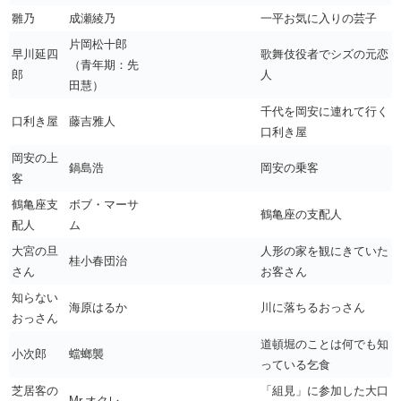
雛乃
成瀬綾乃
一平お気に入りの芸子
片岡松十郎
早川延四
歌舞伎役者でシズの元恋
（青年期：先
郎
人
田慧）
千代を岡安に連れて行く
口利き屋
藤吉雅人
口利き屋
岡安の上
鍋島浩
岡安の乗客
客
鶴亀座支
ボブ・マーサ
鶴亀座の支配人
配人
ム
大宮の旦
人形の家を観にきていた
桂小春団治
さん
お客さん
知らない
海原はるか
川に落ちるおっさん
おっさん
道頓堀のことは何でも知
小次郎
蟷螂襲
っている乞食
芝居客の
「組見」に参加した大口
Mr.オクレ