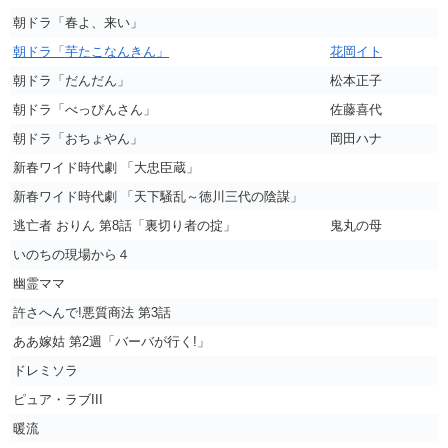
朝ドラ「春よ、来い」
朝ドラ「芋たこなんきん」
花岡イト
朝ドラ「だんだん」
松本正子
朝ドラ「べっぴんさん」
佐藤喜代
朝ドラ「おちょやん」
岡田ハナ
新春ワイド時代劇 「大忠臣蔵」
新春ワイド時代劇 「天下騒乱～徳川三代の陰謀」
逃亡者 おりん 第8話「裏切り者の掟」
鬼丸の母
いのちの現場から４
幽霊ママ
許さへんで!悪質商法 第3話
ああ嫁姑 第2週「バーバが行く!」
ドレミソラ
ピュア・ラブIII
暖流