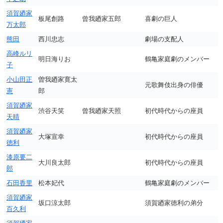
須賀廼家
板尾創路
曾我廼家五郎
喜劇の巨人
万太郎
熊田
西川忠志
劇場の支配人
高峰ルリ
明日海りお
鶴亀家庭劇のメンバー
子
小山田正
曽我廼家寛太
元歌舞伎出身の俳優
憲
郎
須賀廼家
渋谷天笑
曾我廼家天照
初代時代からの座員
天晴
須賀廼家
大塚宣幸
初代時代からの座員
徳利
漆原要二
大川良太郎
初代時代からの座員
郎
石田香里
松本妃代
鶴亀家庭劇のメンバー
須賀廼家
坂口涼太郎
須賀廼家徳利の弟分
百久利