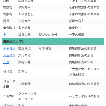
万田
西野恭之介
「キネマ」の常連客
警察官
平岡秀幸
京都府警察部の警察官
警察官
五馬さとし
京都府警察部の警察官
質屋
上村厚文
質屋の店主
借金取り
多々納斉
借金取り
夕
板谷由夏
髪結いの女性
一平の母親
撮影所の人びと
小暮真治
若葉竜也
杉本良吉
鶴亀撮影所の助監督
片金平八
六角精児
鶴亀撮影所の所長
守屋
渋谷天外
鶴亀撮影所の守衛
「太陽の女・カルメン」
村川茂
森準人
の映画監督
ジョージ
川島潤哉
鶴亀撮影所の映画監督
本田
ファーストサ
ミカ本田
ハリウッド帰りの女優
マーウイカ
川奈絹江
和泉
大部屋の女優