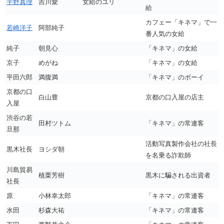
宇野真理
吉川愛
女給のユリ
給
カフェー「キネマ」で一
若崎洋子
阿部純子
番人気の女給
純子
朝見心
「キネマ」の女給
京子
めがね
「キネマ」の女給
平田六郎
満腹満
「キネマ」のボーイ
京都の口
白山豊
京都の口入屋の店主
入屋
渋谷の若
田村ツトム
「キネマ」の常連客
旦那
活動写真製作会社の社長
黒木社長
ヨシダ朝
を名乗る詐欺師
川島貿易
植栗芳樹
黒木に騙される出資者
社長
原
小林幸太郎
「キネマ」の常連客
水田
杉森大祐
「キネマ」の常連客