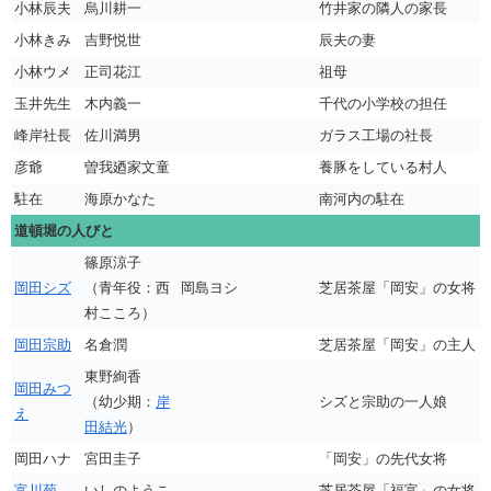
小林辰夫
烏川耕一
竹井家の隣人の家長
小林きみ
吉野悦世
辰夫の妻
小林ウメ
正司花江
祖母
玉井先生
木内義一
千代の小学校の担任
峰岸社長
佐川満男
ガラス工場の社長
彦爺
曽我廼家文童
養豚をしている村人
駐在
海原かなた
南河内の駐在
道頓堀の人びと
篠原涼子
岡田シズ
（青年役：西
岡島ヨシ
芝居茶屋「岡安」の女将
村こころ）
岡田宗助
名倉潤
芝居茶屋「岡安」の主人
東野絢香
岡田みつ
（幼少期：
岸
シズと宗助の一人娘
え
田結光
）
岡田ハナ
宮田圭子
「岡安」の先代女将
富川菊
いしのようこ
芝居茶屋「福富」の女将