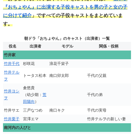
『おちょやん』に出演する子役キャストを男の子と女の子
に分けて紹介
」ですべての子役キャストをまとめていま
す。
朝ドラ「おちょやん」のキャスト（出演者）一覧
役名
出演者
モデル
関係・役柄
竹井家
竹井千代
杉咲花
浪花千栄子
竹井テル
トータス松本
南口卯太郎
千代の父親
ヲ
倉悠貴
竹井ヨシ
（幼少期：
荒
千代の弟
ヲ
田陽向
）
竹井サエ
三戸なつめ
南口キク
千代の実母
竹井栗子
宮澤エマ
竹井テルヲの新しい妻
南河内の人びと