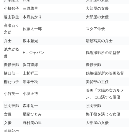
小柳歌子
三原悠里
大部屋の女優
遠山弥生
木月あかり
大部屋の女優
高瀬百々
佐藤太一郎
スタア俳優
之助
弁士
坂本頼光
活動写真の弁士
池内助監
F．ジャパン
鶴亀撮影所の助監督
督
撮影技師
浜口望海
撮影技師
樋口仙一
上杉祥三
鶴亀撮影所の映画監督
柳たつ子
湖条千秋
美髪部の主任
映画「太陽の女カルメ
小竹英一
小堀正博
ン」に出演する俳優
照明技師
森本竜一
照明技師
女優
星蘭ひとみ
梅子役を演じる女優
女優
野村美の里
大部屋の女優
美髪部の