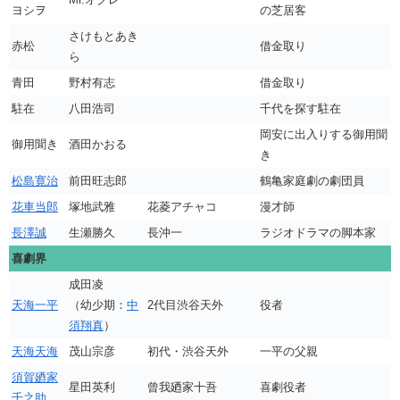
ヨシヲ
の芝居客
さけもとあき
赤松
借金取り
ら
青田
野村有志
借金取り
駐在
八田浩司
千代を探す駐在
岡安に出入りする御用聞
御用聞き
酒田かおる
き
松島寛治
前田旺志郎
鶴亀家庭劇の劇団員
花車当郎
塚地武雅
花菱アチャコ
漫才師
長澤誠
生瀬勝久
長沖一
ラジオドラマの脚本家
喜劇界
成田凌
天海一平
（幼少期：
中
2代目渋谷天外
役者
須翔真
）
天海天海
茂山宗彦
初代・渋谷天外
一平の父親
須賀廼家
星田英利
曾我廼家十吾
喜劇役者
千之助