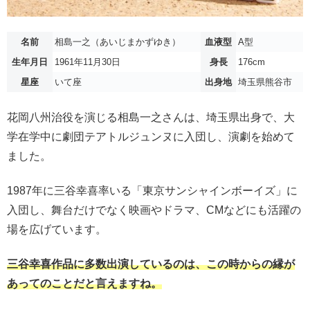
名前
相島一之（あいじまかずゆき）
血液型
A型
生年月日
1961年11月30日
身長
176cm
星座
いて座
出身地
埼玉県熊谷市
花岡八州治役を演じる相島一之さんは、埼玉県出身で、大
学在学中に劇団テアトルジュンヌに入団し、演劇を始めて
ました。
1987年に三谷幸喜率いる「東京サンシャインボーイズ」に
入団し、舞台だけでなく映画やドラマ、CMなどにも活躍の
場を広げています。
三谷幸喜作品に多数出演しているのは、この時からの縁が
あってのことだと言えますね。