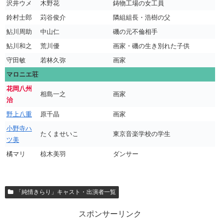
沢井ウメ
木野花
鋳物工場の女工員
鈴村士郎
苅谷俊介
隣組組長・浩樹の父
鮎川周助
中山仁
磯の元不倫相手
鮎川和之
荒川優
画家・磯の生き別れた子供
守田敏
若林久弥
画家
マロニエ荘
花岡八州
相島一之
画家
治
野上八重
原千晶
画家
小野寺ハ
たくませいこ
東京音楽学校の学生
ツ美
橘マリ
椋木美羽
ダンサー
「純情きらり」キャスト・出演者一覧
スポンサーリンク