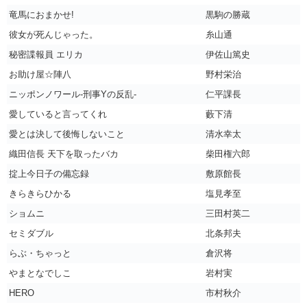
竜馬におまかせ!
黒駒の勝蔵
彼女が死んじゃった。
糸山通
秘密諜報員 エリカ
伊佐山篤史
お助け屋☆陣八
野村栄治
ニッポンノワール-刑事Yの反乱-
仁平課長
愛していると言ってくれ
藪下清
愛とは決して後悔しないこと
清水幸太
織田信長 天下を取ったバカ
柴田権六郎
掟上今日子の備忘録
敷原館長
きらきらひかる
塩見孝至
ショムニ
三田村英二
セミダブル
北条邦夫
らぶ・ちゃっと
倉沢将
やまとなでしこ
岩村実
HERO
市村秋介