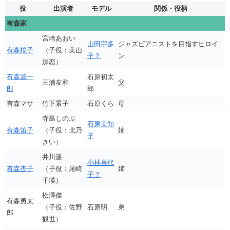
役
出演者
モデル
関係・役柄
有森家
宮崎あおい
山田宇多
ジャズピアニストを目指すヒロイ
有森桜子
（子役：美山
子？
ン
加恋）
有森源一
石原初太
三浦友和
父
郎
郎
有森マサ
竹下景子
石原くら
母
寺島しのぶ
石原美知
有森笛子
（子役：北乃
姉
子
きい）
井川遥
小林喜代
有森杏子
（子役：尾崎
姉
子？
千瑛）
松澤傑
有森勇太
（子役：佐野
石原明
弟
郎
観世）