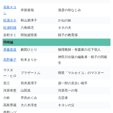
高島キヨ
井坂俊哉
達彦の幼なじみ
シ
松浦タネ
秋山菜津子
かねの妹
松浦利雄
六角精児
タネの夫
吉村タミ
阿知波悟美
桜子の教育係
岡崎編
斉藤直道
劇団ひとり
物理教師・有森家の元下宿人
神田川出版の編集者・桜子の同級
高野薫子
松本まりか
生
マスタ
ブラザートム
喫茶「マルセイユ」のマスター
ー・ヒロ
安江
筒井真理子
源一郎の見合い相手
河原幸恵
山田昌
河原亮一の母
小鈴
早良めぐみ
元芸者
高島専蔵
大八木淳史
キヨシの父
西野シヅ