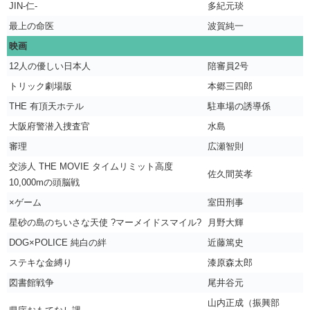
JIN-仁-
多紀元琰
最上の命医
波賀純一
映画
12人の優しい日本人
陪審員2号
トリック劇場版
本郷三四郎
THE 有頂天ホテル
駐車場の誘導係
大阪府警潜入捜査官
水島
審理
広瀬智則
交渉人 THE MOVIE タイムリミット高度
佐久間英孝
10,000mの頭脳戦
×ゲーム
室田刑事
星砂の島のちいさな天使 ?マーメイドスマイル?
月野大輝
DOG×POLICE 純白の絆
近藤篤史
ステキな金縛り
漆原森太郎
図書館戦争
尾井谷元
山内正成（振興部