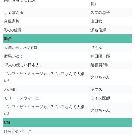
県庁おもてなし課
長）
しゃぼん玉
スマの息子
台風家族
山田稔
3人の信長
瀬名信輝
舞台
天国から北へ3キロ
巴さん
彦馬がゆく
神田陽一郎
12人の優しい日本人
陪審員2号
ゴルフ・ザ・ミュージカル?ゴルフなんて大嫌
クロちゃん
い!
わが町
ギブス
モリー・スウィーニー
ライス医師
ゴルフ・ザ・ミュージカル?ゴルフなんて大嫌
クロちゃん
い!
CM
ひらかたパーク