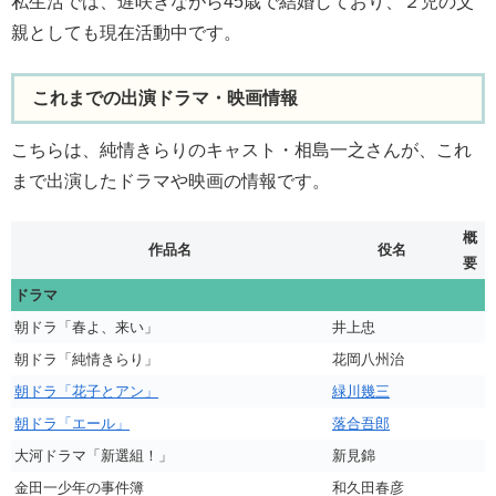
私生活では、遅咲きながら45歳で結婚しており、２児の父
親としても現在活動中です。
これまでの出演ドラマ・映画情報
こちらは、純情きらりのキャスト・相島一之さんが、これ
まで出演したドラマや映画の情報です。
概
作品名
役名
要
ドラマ
朝ドラ「春よ、来い」
井上忠
朝ドラ「純情きらり」
花岡八州治
朝ドラ「花子とアン」
緑川幾三
朝ドラ「エール」
落合吾郎
大河ドラマ「新選組！」
新見錦
金田一少年の事件簿
和久田春彦