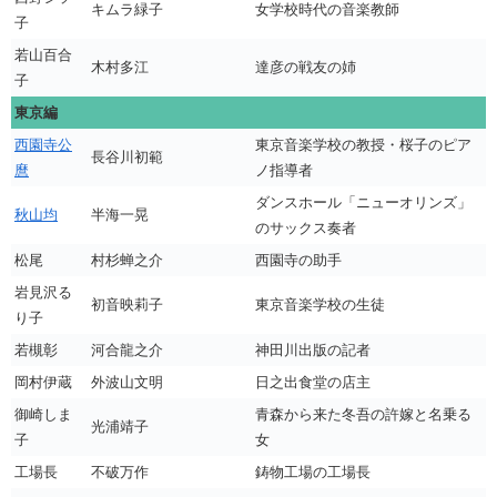
キムラ緑子
女学校時代の音楽教師
子
若山百合
木村多江
達彦の戦友の姉
子
東京編
西園寺公
東京音楽学校の教授・桜子のピア
長谷川初範
麿
ノ指導者
ダンスホール「ニューオリンズ」
秋山均
半海一晃
のサックス奏者
松尾
村杉蝉之介
西園寺の助手
岩見沢る
初音映莉子
東京音楽学校の生徒
り子
若槻彰
河合龍之介
神田川出版の記者
岡村伊蔵
外波山文明
日之出食堂の店主
御崎しま
青森から来た冬吾の許嫁と名乗る
光浦靖子
子
女
工場長
不破万作
鋳物工場の工場長