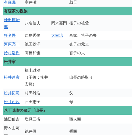
有森磯
室井滋
叔母
有森家の親族
沖田徳治
八名信夫
岡木嘉門
桜子の祖父
郎
杉冬吾
西島秀俊
太宰治
画家、笛子の夫
河原亮一
池田鉄洋
杏子の元夫
鈴村浩樹
高橋和也
杏子の夫
松井家
福士誠治
松井達彦
（子役：柳井
山長の跡取り
宏輝）
松井拓司
村田雄浩
父
松井かね
戸田恵子
母
八丁味噌の蔵元『山長』
浦辺仙吉
塩見三省
職人頭
野木山与
徳井優
番頭
一